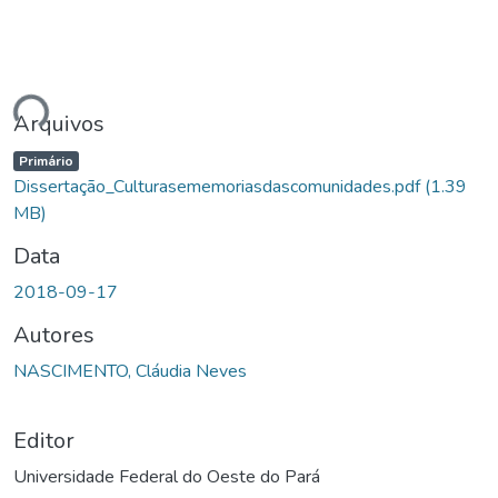
ando...
Arquivos
Primário
Dissertação_Culturasememoriasdascomunidades.pdf
(1.39
MB)
Data
2018-09-17
Autores
NASCIMENTO, Cláudia Neves
Editor
Universidade Federal do Oeste do Pará