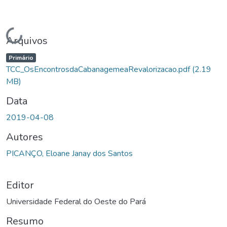
Carregando...
Arquivos
Primário
TCC_OsEncontrosdaCabanagemeaRevalorizacao.pdf
(2.19
MB)
Data
2019-04-08
Autores
PICANÇO, Eloane Janay dos Santos
Editor
Universidade Federal do Oeste do Pará
Resumo