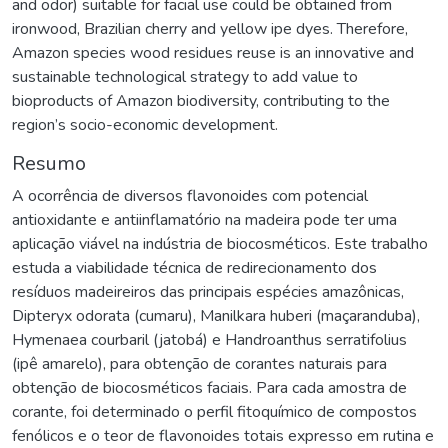
and odor) suitable for facial use could be obtained from
ironwood, Brazilian cherry and yellow ipe dyes. Therefore,
Amazon species wood residues reuse is an innovative and
sustainable technological strategy to add value to
bioproducts of Amazon biodiversity, contributing to the
region’s socio-economic development.
Resumo
A ocorrência de diversos flavonoides com potencial
antioxidante e antiinflamatório na madeira pode ter uma
aplicação viável na indústria de biocosméticos. Este trabalho
estuda a viabilidade técnica de redirecionamento dos
resíduos madeireiros das principais espécies amazônicas,
Dipteryx odorata (cumaru), Manilkara huberi (maçaranduba),
Hymenaea courbaril (jatobá) e Handroanthus serratifolius
(ipê amarelo), para obtenção de corantes naturais para
obtenção de biocosméticos faciais. Para cada amostra de
corante, foi determinado o perfil fitoquímico de compostos
fenólicos e o teor de flavonoides totais expresso em rutina e