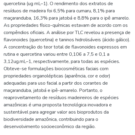
quercetina (ug mL–1). O rendimento dos extratos de
resíduos de madeira foi 6,5% para cumaru, 8,1% para
maçaranduba, 16,3% para jatobá e 8,8% para o ipê amarelo.
As propriedades físico-químicas estavam de acordo com os
compêndios oficiais. A análise por TLC revelou a presença de
flavonoides (quercetina) e taninos hidrolisáveis (ácido gálico).
A concentração do teor total de flavonoides expressos em
rutina e quercetina variou entre 0,106 a 7,5 e 0,1 a
3,12ug.mL–1, respectivamente, para todas as espécies.
Obteve-se formulações biocosméticas faciais com
propriedades organolépticas (aparência, cor e odor)
adequadas para uso facial a partir dos corantes de
maçaranduba, jatobá e ipê-amarelo. Portanto, o
reaproveitamento de resíduos madeireiros de espécies
amazônicas é uma proposta tecnológica inovadora e
sustentável para agregar valor aos bioprodutos da
biodiversidade amazônica, contribuindo para o
desenvolvimento socioeconômico da região.