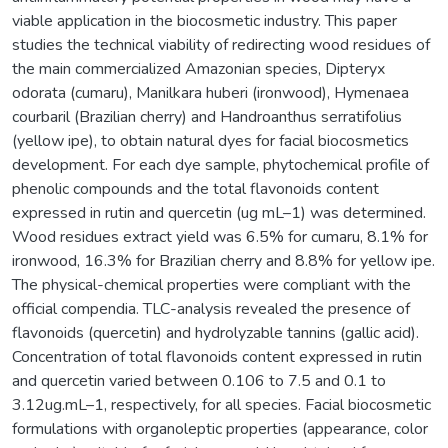
viable application in the biocosmetic industry. This paper
studies the technical viability of redirecting wood residues of
the main commercialized Amazonian species, Dipteryx
odorata (cumaru), Manilkara huberi (ironwood), Hymenaea
courbaril (Brazilian cherry) and Handroanthus serratifolius
(yellow ipe), to obtain natural dyes for facial biocosmetics
development. For each dye sample, phytochemical profile of
phenolic compounds and the total flavonoids content
expressed in rutin and quercetin (ug mL–1) was determined.
Wood residues extract yield was 6.5% for cumaru, 8.1% for
ironwood, 16.3% for Brazilian cherry and 8.8% for yellow ipe.
The physical-chemical properties were compliant with the
official compendia. TLC-analysis revealed the presence of
flavonoids (quercetin) and hydrolyzable tannins (gallic acid).
Concentration of total flavonoids content expressed in rutin
and quercetin varied between 0.106 to 7.5 and 0.1 to
3.12ug.mL–1, respectively, for all species. Facial biocosmetic
formulations with organoleptic properties (appearance, color