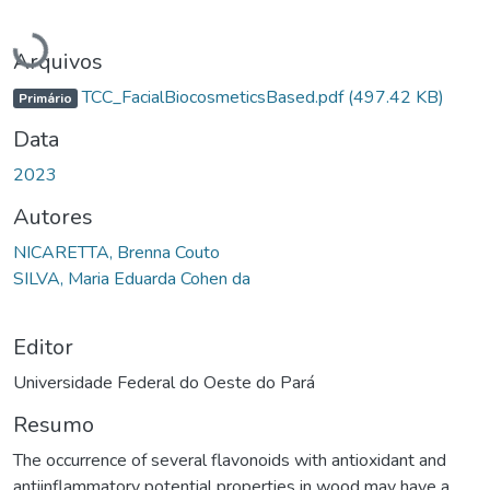
Carregando...
Arquivos
TCC_FacialBiocosmeticsBased.pdf
(497.42 KB)
Primário
Data
2023
Autores
NICARETTA, Brenna Couto
SILVA, Maria Eduarda Cohen da
Editor
Universidade Federal do Oeste do Pará
Resumo
The occurrence of several flavonoids with antioxidant and
antiinflammatory potential properties in wood may have a