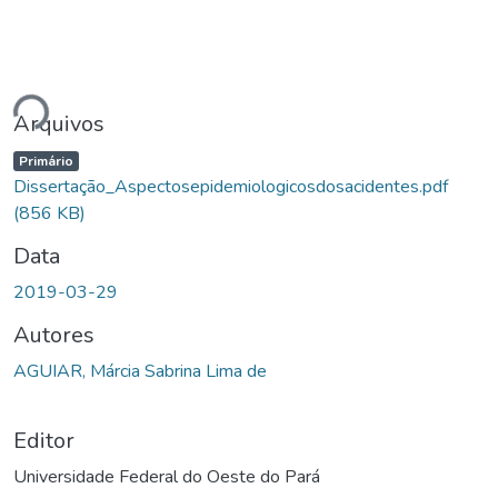
gando...
Arquivos
Primário
Dissertação_Aspectosepidemiologicosdosacidentes.pdf
(856 KB)
Data
2019-03-29
Autores
AGUIAR, Márcia Sabrina Lima de
Editor
Universidade Federal do Oeste do Pará