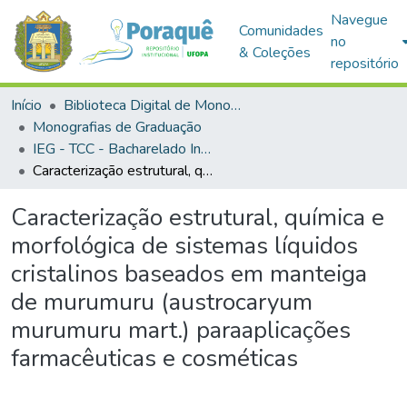
Navegue
Comunidades
no
& Coleções
repositório
Início
Biblioteca Digital de Monografias (BDM)
Monografias de Graduação
IEG - TCC - Bacharelado Interdisciplinar em Ciência e Tecnologia
Caracterização estrutural, química e morfológica de sistemas líquidos cristalinos baseados em manteiga de murumuru (austrocaryum murumuru mart.) paraaplicações farmacêuticas e cosméticas
Caracterização estrutural, química e
morfológica de sistemas líquidos
cristalinos baseados em manteiga
de murumuru (austrocaryum
murumuru mart.) paraaplicações
farmacêuticas e cosméticas