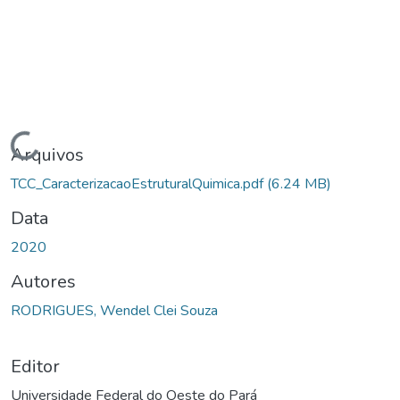
Carregando...
Arquivos
TCC_CaracterizacaoEstruturalQuimica.pdf
(6.24 MB)
Data
2020
Autores
RODRIGUES, Wendel Clei Souza
Editor
Universidade Federal do Oeste do Pará