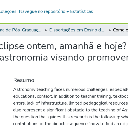
Coleções
Navegue no repositório
Estatísticas
Programa de Pós-Graduação em Mestrado Nacional Profissional em Ensino de Física (MNPEF)
Dissertações em Ensino de Física (Mestrado Profissional)
clipse ontem, amanhã e hoje
 astronomia visando promover
Resumo
Astronomy teaching faces numerous challenges, especially 
educational context. In addition to teacher training, textb
errors, lack of infrastructure, limited pedagogical resources
also represent a significant obstacle to the teaching of As
the question that guides this research is the following: wh
contributions of the didactic sequence “how to find an ecl