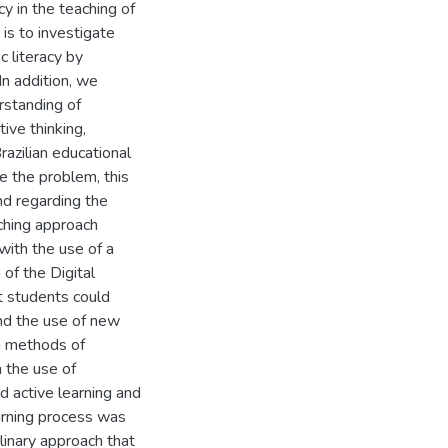
cy in the teaching of
is to investigate
c literacy by
In addition, we
rstanding of
ive thinking,
azilian educational
e the problem, this
nd regarding the
aching approach
ith the use of a
of the Digital
t students could
and the use of new
on methods of
h the use of
 active learning and
arning process was
plinary approach that