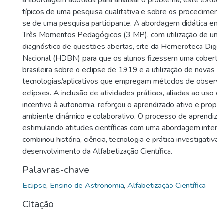
a abordagem adotada para analisar o problema, este estu
típicos de uma pesquisa qualitativa e sobre os procedimen
se de uma pesquisa participante. A abordagem didática em
Três Momentos Pedagógicos (3 MP), com utilização de um
diagnóstico de questões abertas, site da Hemeroteca Digi
Nacional (HDBN) para que os alunos fizessem uma cobert
brasileira sobre o eclipse de 1919 e a utilização de novas
tecnologias/aplicativos que empregam métodos de observ
eclipses. A inclusão de atividades práticas, aliadas ao uso
incentivo à autonomia, reforçou o aprendizado ativo e pro
ambiente dinâmico e colaborativo. O processo de aprendiz
estimulando atitudes científicas com uma abordagem interd
combinou história, ciência, tecnologia e prática investigati
desenvolvimento da Alfabetização Científica.
Palavras-chave
Eclipse
,
Ensino de Astronomia
,
Alfabetização Científica
Citação