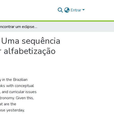
Entrar
Como encontrar um eclipse ontem, amanhã e hoje? Uma sequência didática no ensino de astronomia visando promover alfabetização científica
? Uma sequência
 alfabetização
in the Brazilian
ooks with conceptual
, and curricular issues
tronomy. Given this,
at are the
ipse yesterday,