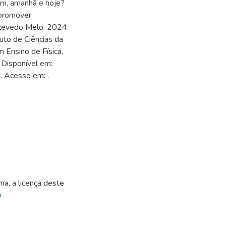
em, amanhã e hoje?
 promover
 Azevedo Melo. 2024.
tuto de Ciências da
 Ensino de Física,
 Disponível em:
. Acesso em: .
1
ma, a licença deste
o