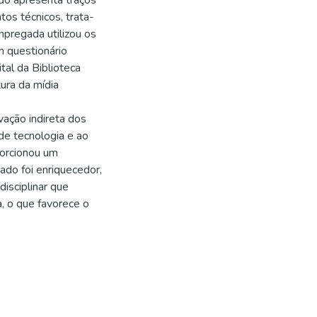
do apresenta traços
tos técnicos, trata-
pregada utilizou os
 questionário
tal da Biblioteca
ura da mídia
ação indireta dos
 de tecnologia e ao
porcionou um
ado foi enriquecedor,
isciplinar que
va, o que favorece o