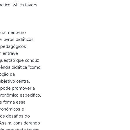
ctice, which favors
ecialmente no
 livros didáticos
s pedagógicos
m entrave
a questão que conduz
uência didática “como
oção da
bjetivo central
a pode promover a
tronômico específico,
ue forma essa
ronômicos e
 os desafios do
 Assim, considerando