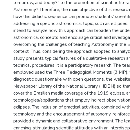
tomorrow, and today?” to the promotion of scientific litera
Astronomy? Therefore, the main objective of this research 
how this didactic sequence can promote students' scientifi
addressing a specific astronomical topic, such as eclipses. 
intend to analyze how this approach can broaden the unde
astronomical concepts and encourage critical and investigat
overcoming the challenges of teaching Astronomy in the Br
context. Thus, considering the approach adopted to analyz
study presents typical features of a qualitative research a
technical procedures, it is a participatory research. The te
employed used the Three Pedagogical Moments (3 MP), w
diagnostic questionnaire with open questions, the website 
Newspaper Library of the National Library (HDBN) so tha
cover the Brazilian media coverage of the 1919 eclipse, 
technologies/applications that employ indirect observati
eclipses. The inclusion of practical activities, combined wit
technology and the encouragement of autonomy, reinforced
provided a dynamic and collaborative environment. The le
enriching, stimulating scientific attitudes with an interdisci