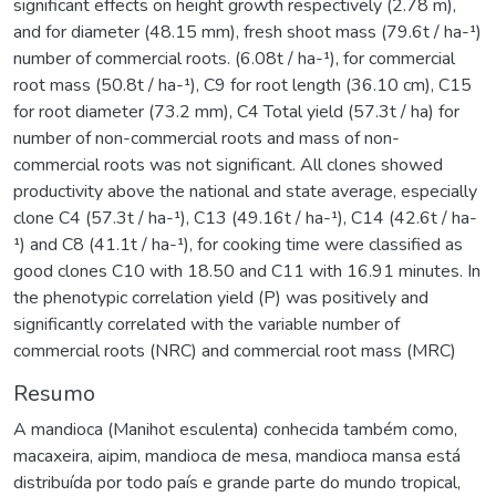
significant effects on height growth respectively (2.78 m),
and for diameter (48.15 mm), fresh shoot mass (79.6t / ha-¹)
number of commercial roots. (6.08t / ha-¹), for commercial
root mass (50.8t / ha-¹), C9 for root length (36.10 cm), C15
for root diameter (73.2 mm), C4 Total yield (57.3t / ha) for
number of non-commercial roots and mass of non-
commercial roots was not significant. All clones showed
productivity above the national and state average, especially
clone C4 (57.3t / ha-¹), C13 (49.16t / ha-¹), C14 (42.6t / ha-
¹) and C8 (41.1t / ha-¹), for cooking time were classified as
good clones C10 with 18.50 and C11 with 16.91 minutes. In
the phenotypic correlation yield (P) was positively and
significantly correlated with the variable number of
commercial roots (NRC) and commercial root mass (MRC)
Resumo
A mandioca (Manihot esculenta) conhecida também como,
macaxeira, aipim, mandioca de mesa, mandioca mansa está
distribuída por todo país e grande parte do mundo tropical,