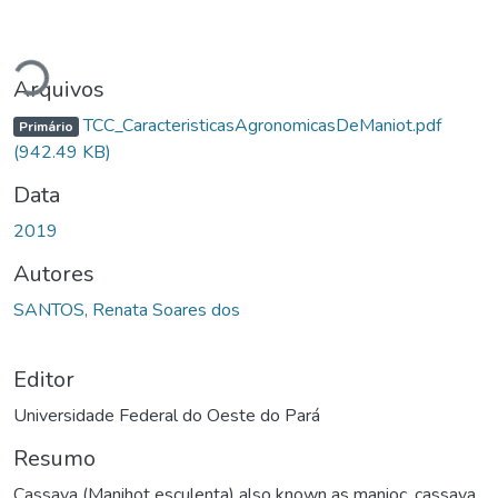
Carregando...
Arquivos
TCC_CaracteristicasAgronomicasDeManiot.pdf
Primário
(942.49 KB)
Data
2019
Autores
SANTOS, Renata Soares dos
Editor
Universidade Federal do Oeste do Pará
Resumo
Cassava (Manihot esculenta) also known as manioc, cassava,