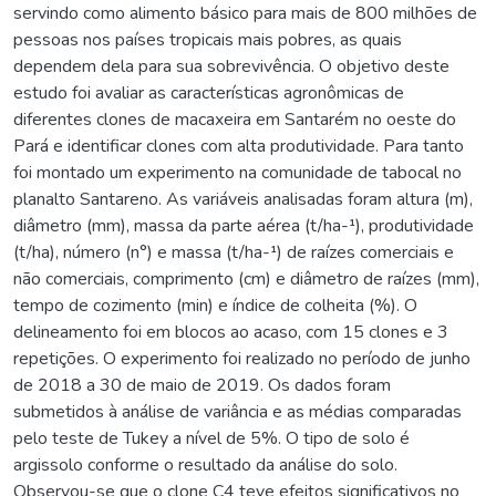
servindo como alimento básico para mais de 800 milhões de
pessoas nos países tropicais mais pobres, as quais
dependem dela para sua sobrevivência. O objetivo deste
estudo foi avaliar as características agronômicas de
diferentes clones de macaxeira em Santarém no oeste do
Pará e identificar clones com alta produtividade. Para tanto
foi montado um experimento na comunidade de tabocal no
planalto Santareno. As variáveis analisadas foram altura (m),
diâmetro (mm), massa da parte aérea (t/ha-¹), produtividade
(t/ha), número (n°) e massa (t/ha-¹) de raízes comerciais e
não comerciais, comprimento (cm) e diâmetro de raízes (mm),
tempo de cozimento (min) e índice de colheita (%). O
delineamento foi em blocos ao acaso, com 15 clones e 3
repetições. O experimento foi realizado no período de junho
de 2018 a 30 de maio de 2019. Os dados foram
submetidos à análise de variância e as médias comparadas
pelo teste de Tukey a nível de 5%. O tipo de solo é
argissolo conforme o resultado da análise do solo.
Observou-se que o clone C4 teve efeitos significativos no