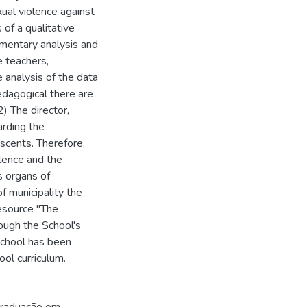
ual violence against
 of a qualitative
umentary analysis and
e teachers,
 analysis of the data
Pedagogical there are
2) The director,
arding the
escents. Therefore,
olence and the
s organs of
f municipality the
resource "The
hough the School's
 school has been
ol curriculum.