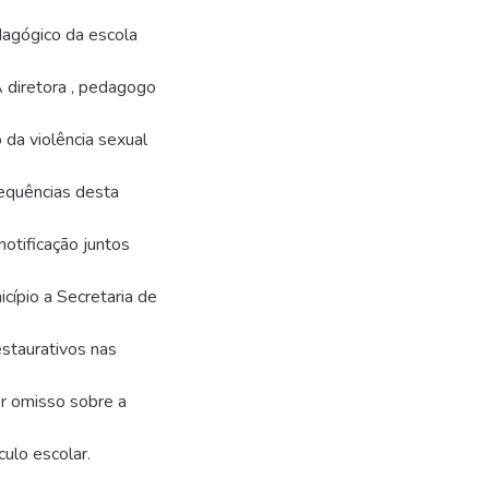
dagógico da escola
A diretora , pedagogo
da violência sexual
sequências desta
otificação juntos
cípio a Secretaria de
estaurativos nas
er omisso sobre a
ulo escolar.