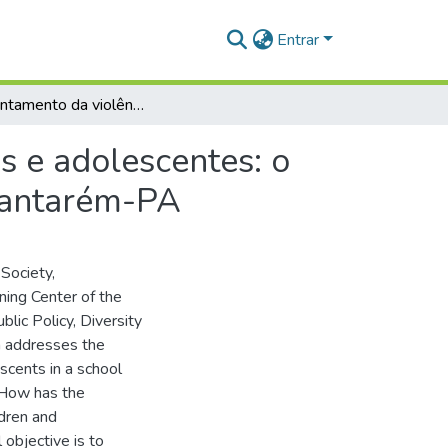
Entrar
O enfrentamento da violência sexual contra crianças e adolescentes: o caso de uma escola da rede pública municipal de Santarém-PA
s e adolescentes: o
 Santarém-PA
 Society,
ining Center of the
lic Policy, Diversity
 addresses the
scents in a school
: How has the
ldren and
objective is to