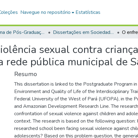
Coleções
Navegue no repositório
Estatísticas
Programa de Pós-Graduação em Sociedade, Ambiente e Qualidade de Vida (PPGSAQ)
Dissertações em Sociedade, Ambiente e Qualidade de Vida (Mestrado)
olência sexual contra criança
a rede pública municipal de
Resumo
This dissertation is linked to the Postgraduate Program in
Environment and Quality of Life of the Interdisciplinary Tra
Federal University of the West of Pará (UFOPA), in the Pub
and Amazonian Development Research Line. The research
confrontation of sexual violence against children and adole
context. The research is based on the following question
researched school been facing sexual violence against chi
adolescents? Based on this problem question, the general 