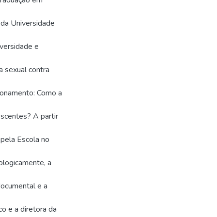
Graduação em
r da Universidade
iversidade e
a sexual contra
tionamento: Como a
escentes? A partir
 pela Escola no
dologicamente, a
 documental e a
o e a diretora da