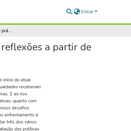
Entrar
Políticas, concepções e práticas de ação afirmativa: reflexões a partir de uma universidade Amazônica
 reflexões a partir de
início do atual
igualdades receberam
ivas. E ao nos
mativas, quanto com
ensos desafios
rio enfrentamento à
tar três dos vários
iação das políticas