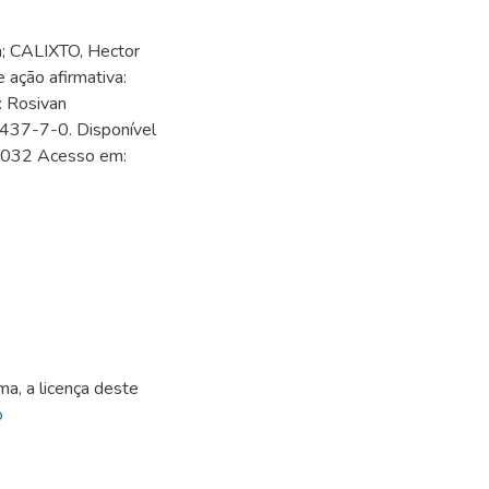
; CALIXTO, Hector
e ação afirmativa:
: Rosivan
437-7-0. Disponível
/1032 Acesso em:
2
ma, a licença deste
o