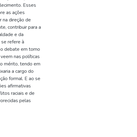
alecimento. Esses
bre as ações
r na direção de
e, contribuir para a
aldade e da
 se refere à
 ao debate em torno
 veem nas políticas
do mérito, tendo em
xaria a cargo do
ação formal. E ao se
ões afirmativas
itos raciais e de
vorecidas pelas