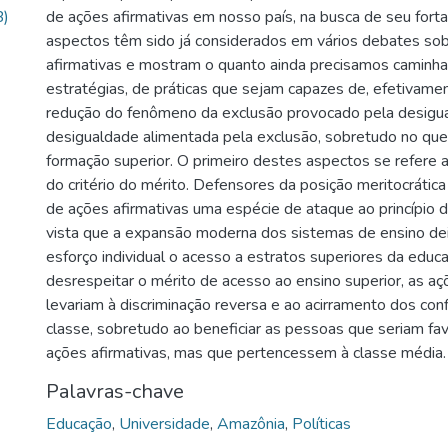
B)
de ações afirmativas em nosso país, na busca de seu fort
aspectos têm sido já considerados em vários debates so
afirmativas e mostram o quanto ainda precisamos caminha
estratégias, de práticas que sejam capazes de, efetivament
redução do fenômeno da exclusão provocado pela desigu
desigualdade alimentada pela exclusão, sobretudo no que
formação superior. O primeiro destes aspectos se refere
do critério do mérito. Defensores da posição meritocrática
de ações afirmativas uma espécie de ataque ao princípio 
vista que a expansão moderna dos sistemas de ensino dei
esforço individual o acesso a estratos superiores da educ
desrespeitar o mérito de acesso ao ensino superior, as aç
levariam à discriminação reversa e ao acirramento dos confl
classe, sobretudo ao beneficiar as pessoas que seriam fa
ações afirmativas, mas que pertencessem à classe média.
Palavras-chave
Educação
,
Universidade
,
Amazônia
,
Políticas