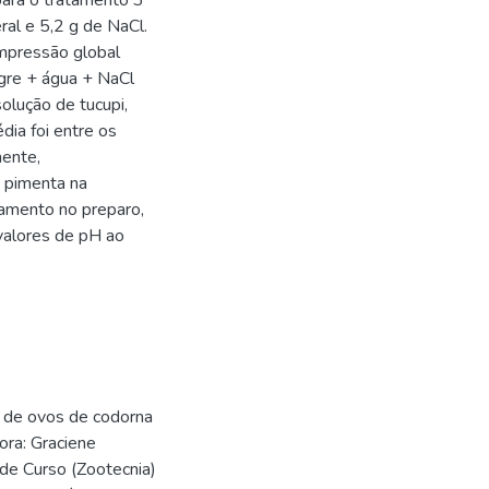
para o tratamento 3
ral e 5,2 g de NaCl.
impressão global
gre + água + NaCl
olução de tucupi,
dia foi entre os
mente,
m pimenta na
oamento no preparo,
alores de pH ao
s de ovos de codorna
ora: Graciene
de Curso (Zootecnia)