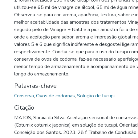
2 foram utilizados 130 ml de tucupi com três pimentas e 
utilizou-se 65 ml de vinagre de álcool, 65 ml de água mine
Observou-se para cor, aroma, aparência, textura, sabor e 
melhor aceitabilidade das amostras dos tratamentos Vina
seguido pelo de Vinagre + NaCl e a pior amostra foi a de s
onde a aceitação para sabor, aroma e Impressão global mé
valores 5 e 6 que significa indiferente e desgostei ligeira
respectivamente. Conclui-se que para o uso do tucupi co
conserva de ovos de codorna, faz-se necessário aperfeiç
menor tempo de armazenamento e acompanhamento de v
longo do armazenamento.
Palavras-chave
Conserva
,
Ovos de codornas
,
Solução de tucupi
Citação
MATOS, Soraia da Silva. Aceitação sensorial de conserva
(Coturnix coturnix japonica) em solução de tucupi. Orientad
Conceição dos Santos. 2023. 28 f. Trabalho de Conclusão 