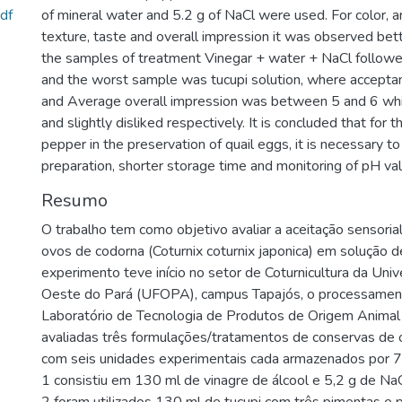
df
of mineral water and 5.2 g of NaCl were used. For color, 
texture, taste and overall impression it was observed bett
the samples of treatment Vinegar + water + NaCl follow
and the worst sample was tucupi solution, where accepta
and Average overall impression was between 5 and 6 whi
and slightly disliked respectively. It is concluded that for t
pepper in the preservation of quail eggs, it is necessary t
preparation, shorter storage time and monitoring of pH va
Resumo
O trabalho tem como objetivo avaliar a aceitação sensoria
ovos de codorna (Coturnix coturnix japonica) em solução d
experimento teve início no setor de Coturnicultura da Uni
Oeste do Pará (UFOPA), campus Tapajós, o processamento
Laboratório de Tecnologia de Produtos de Origem Anima
avaliadas três formulações/tratamentos de conservas de 
com seis unidades experimentais cada armazenados por 7
1 consistiu em 130 ml de vinagre de álcool e 5,2 g de NaC