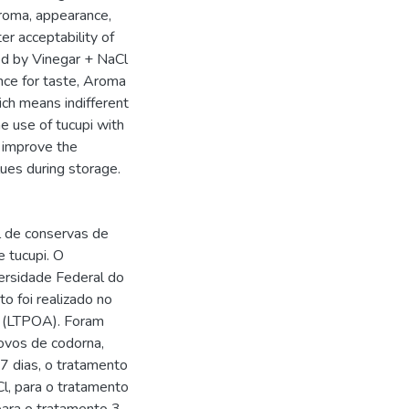
aroma, appearance,
er acceptability of
ed by Vinegar + NaCl
nce for taste, Aroma
ch means indifferent
he use of tucupi with
o improve the
lues during storage.
l de conservas de
e tucupi. O
versidade Federal do
 foi realizado no
l (LTPOA). Foram
ovos de codorna,
7 dias, o tratamento
l, para o tratamento