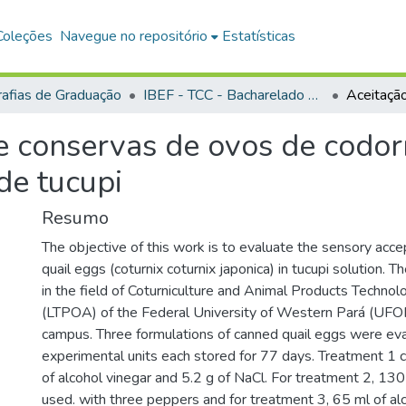
Coleções
Navegue no repositório
Estatísticas
afias de Graduação
IBEF - TCC - Bacharelado em Zootecnia
e conservas de ovos de codor
de tucupi
Resumo
The objective of this work is to evaluate the sensory acc
quail eggs (coturnix coturnix japonica) in tucupi solution.
in the field of Coturniculture and Animal Products Techno
(LTPOA) of the Federal University of Western Pará (UFO
campus. Three formulations of canned quail eggs were eva
experimental units each stored for 77 days. Treatment 1 
of alcohol vinegar and 5.2 g of NaCl. For treatment 2, 130
used. with three peppers and for treatment 3, 65 ml of al