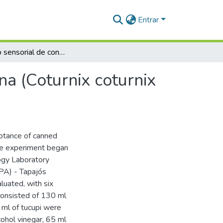
Entrar
Aceitação sensorial de conservas de ovos de codorna (Coturnix coturnix japonica) em solução de tucupi
na (Coturnix coturnix
eptance of canned
 The experiment began
logy Laboratory
PA) - Tapajós
luated, with six
consisted of 130 ml
 ml of tucupi were
cohol vinegar, 65 ml