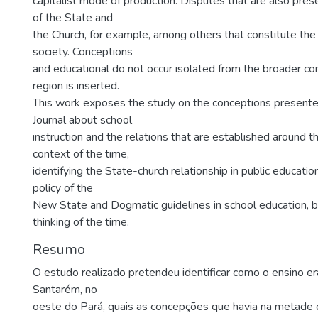
capitalist mode of production. Disputes that are also presen
of the State and
the Church, for example, among others that constitute the 
society. Conceptions
and educational do not occur isolated from the broader co
region is inserted.
This work exposes the study on the conceptions presented
Journal about school
instruction and the relations that are established around t
context of the time,
identifying the State-church relationship in public educatio
policy of the
New State and Dogmatic guidelines in school education, ba
thinking of the time.
Resumo
O estudo realizado pretendeu identificar como o ensino e
Santarém, no
oeste do Pará, quais as concepções que havia na metade 