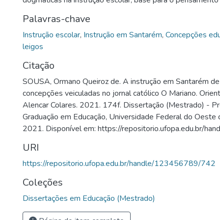
dogmáticas na instrução escolar, base para o pensamento 
Palavras-chave
Instrução escolar
,
Instrução em Santarém
,
Concepções edu
leigos
Citação
SOUSA, Ormano Queiroz de. A instrução em Santarém d
concepções veiculadas no jornal católico O Mariano. Orie
Alencar Colares. 2021. 174f. Dissertação (Mestrado) - 
Graduação em Educação, Universidade Federal do Oeste 
2021. Disponível em: https://repositorio.ufopa.edu.br/
URI
https://repositorio.ufopa.edu.br/handle/123456789/742
Coleções
Dissertações em Educação (Mestrado)