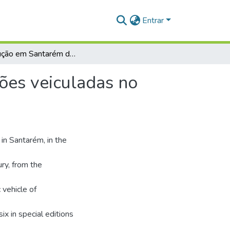
Entrar
A instrução em Santarém de 1935 a 1956: concepções veiculadas no jornal católico O Mariano
ões veiculadas no
in Santarém, in the
ry, from the
 vehicle of
x in special editions