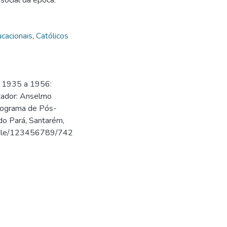
social da época.
cacionais
,
Católicos
e 1935 a 1956:
ntador: Anselmo
Programa de Pós-
do Pará, Santarém,
handle/123456789/742