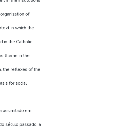
t in the institutions
organization of
ntext in which the
 in the Catholic
his theme in the
n, the reflexes of the
sis for social
ra assimilado em
do século passado, a