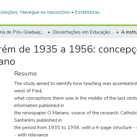
Coleções
Navegue no repositório
Estatísticas
Programa de Pós-Graduação em Educação (PPGE)
Dissertações em Educação (Mestrado)
rém de 1935 a 1956: concepç
iano
Resumo
The study aimed to identify how teaching was assimilated 
west of Pará,
what conceptions there was in the middle of the last centu
information published in
the newspaper O Mariano, source of the research, Catholic
Santarém, published in
the period from 1935 to 1956, with a 4-page structure - si
- with relevance