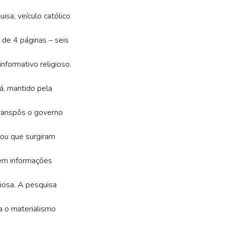
isa, veículo católico
de 4 páginas – seis
nformativo religioso.
á, mantido pela
Transpôs o governo
 ou que surgiram
em informações
giosa. A pesquisa
a o materialismo