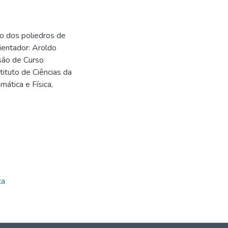
o dos poliedros de
ientador: Aroldo
são de Curso
ituto de Ciências da
ática e Física,
5
5
ca