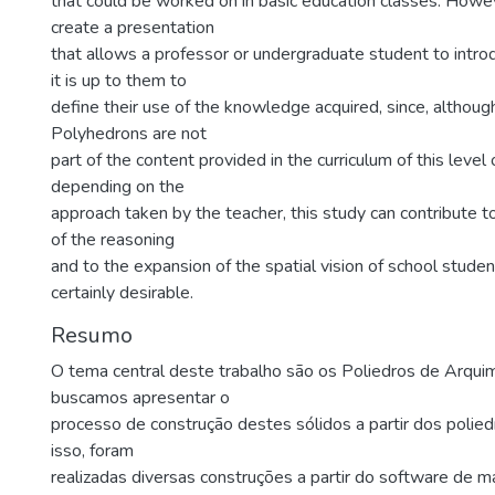
that could be worked on in basic education classes. Howe
create a presentation
that allows a professor or undergraduate student to intr
it is up to them to
define their use of the knowledge acquired, since, altho
Polyhedrons are not
part of the content provided in the curriculum of this level 
depending on the
approach taken by the teacher, this study can contribute
of the reasoning
and to the expansion of the spatial vision of school student
certainly desirable.
Resumo
O tema central deste trabalho são os Poliedros de Arqui
buscamos apresentar o
processo de construção destes sólidos a partir dos polied
isso, foram
realizadas diversas construções a partir do software de m