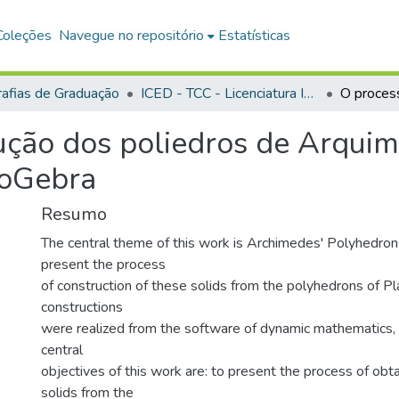
Coleções
Navegue no repositório
Estatísticas
afias de Graduação
ICED - TCC - Licenciatura Integrada em Matemática e Física
ução dos poliedros de Arquim
eoGebra
Resumo
The central theme of this work is Archimedes' Polyhedrons
present the process
of construction of these solids from the polyhedrons of Pla
constructions
were realized from the software of dynamic mathematics,
central
objectives of this work are: to present the process of ob
solids from the