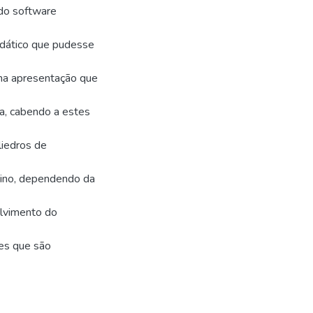
 do software
idático que pudesse
uma apresentação que
a, cabendo a estes
liedros de
nsino, dependendo da
olvimento do
des que são