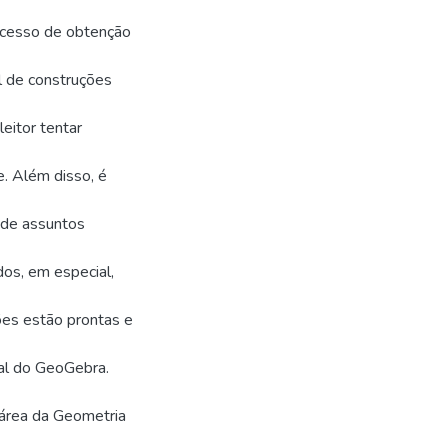
rocesso de obtenção
l de construções
leitor tentar
. Além disso, é
o de assuntos
os, em especial,
ões estão prontas e
ial do GeoGebra.
 área da Geometria