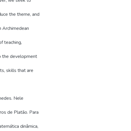
ver, we seek to
oduce the theme, and
ugh Archimedean
of teaching,
 to the development
s, skills that are
medes. Nele
ros de Platão. Para
atemática dinâmica,