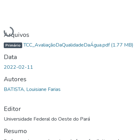
Carregando...
Arquivos
TCC_AvaliaçãoDaQualidadeDaÁgua.pdf
(1.77 MB)
Primário
Data
2022-02-11
Autores
BATISTA, Louisiane Farias
Editor
Universidade Federal do Oeste do Pará
Resumo