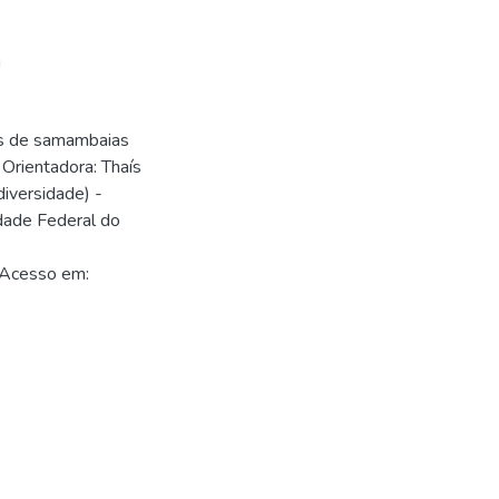
a
es de samambaias
 Orientadora: Thaís
iversidade) -
dade Federal do
 Acesso em: