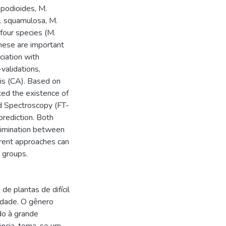
copodioides, M.
M. squamulosa, M.
 four species (M.
 These are important
ciation with
validations,
sis (CA). Based on
ted the existence of
ed Spectroscopy (FT-
rediction. Both
crimination between
erent approaches can
l groups.
e plantas de difícil
sidade. O gênero
do à grande