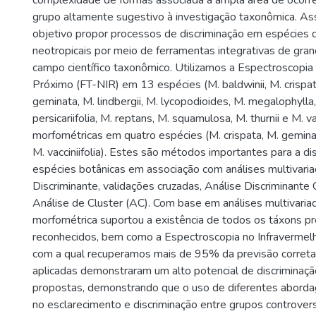
complexidade de formas associada à ampla área de ocorrê
grupo altamente sugestivo à investigação taxonômica. As
objetivo propor processos de discriminação em espécies
neotropicais por meio de ferramentas integrativas de gra
campo científico taxonômico. Utilizamos a Espectroscopia
Próximo (FT-NIR) em 13 espécies (M. baldwinii, M. crispata
geminata, M. lindbergii, M. lycopodioides, M. megalophylla
persicariifolia, M. reptans, M. squamulosa, M. thurnii e M. vac
morfométricas em quatro espécies (M. crispata, M. geminat
M. vacciniifolia). Estes são métodos importantes para a di
espécies botânicas em associação com análises multivari
Discriminante, validações cruzadas, Análise Discriminante
Análise de Cluster (AC). Com base em análises multivariad
morfométrica suportou a existência de todos os táxons p
reconhecidos, bem como a Espectroscopia no Infravermel
com a qual recuperamos mais de 95% da previsão correta
aplicadas demonstraram um alto potencial de discriminaçã
propostas, demonstrando que o uso de diferentes aborda
no esclarecimento e discriminação entre grupos controver