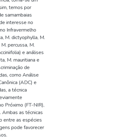
ncia, torna-se um
sim, temos por
 de samambaias
nde interesse no
 no Infravermelho
, M. dictyophylla, M.
, M. percussa, M.
ciniifolia) e análises
a, M. mauritiana e
scriminação de
adas, como Análise
 Canônica (ADC) e
as, a técnica
reviamente
ho Próximo (FT-NIR),
. Ambas as técnicas
o entre as espécies
gens pode favorecer
sos.