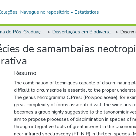
Coleções
Navegue no repositório
Estatísticas
Programa de Pós-Graduação em Biodiversidade (PPGBEES)
Dissertações em Biodiversidade (Mestrado)
écies de samambaias neotropic
rativa
Resumo
The combination of techniques capable of discriminating pl
difficult to circumscribe is essential to the proper understa
The genus Microgramma C.Presl (Polypodiaceae), for exam
great complexity of forms associated with the wide area o
becomes a group highly suggestive to the taxonomic inves
aim to propose processes of discrimination in species of n
through integrative tools of great interest in the taxonomi
near-infrared spectroscopy (FT-NIR) in thirteen species (M.