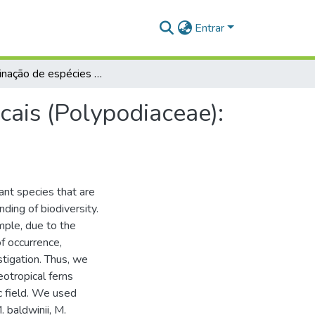
Entrar
Discriminação de espécies de samambaias neotropicais (Polypodiaceae): uma abordagem integrativa
ais (Polypodiaceae):
ant species that are
nding of biodiversity.
ple, due to the
f occurrence,
tigation. Thus, we
eotropical ferns
c field. We used
 baldwinii, M.