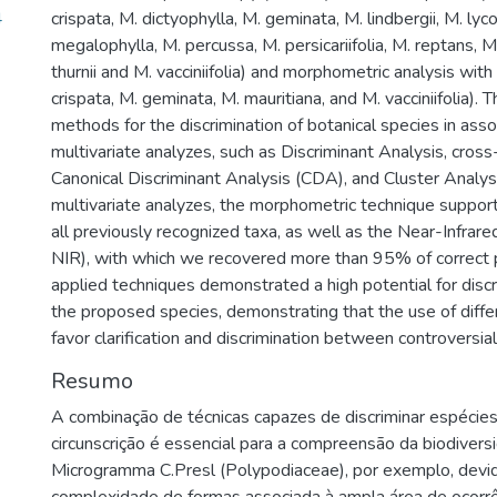
4
crispata, M. dictyophylla, M. geminata, M. lindbergii, M. ly
megalophylla, M. percussa, M. persicariifolia, M. reptans, 
thurnii and M. vacciniifolia) and morphometric analysis with
crispata, M. geminata, M. mauritiana, and M. vacciniifolia).
methods for the discrimination of botanical species in asso
multivariate analyzes, such as Discriminant Analysis, cross-
Canonical Discriminant Analysis (CDA), and Cluster Analy
multivariate analyzes, the morphometric technique suppor
all previously recognized taxa, as well as the Near-Infrar
NIR), with which we recovered more than 95% of correct p
applied techniques demonstrated a high potential for dis
the proposed species, demonstrating that the use of diff
favor clarification and discrimination between controversia
Resumo
A combinação de técnicas capazes de discriminar espécies d
circunscrição é essencial para a compreensão da biodiver
Microgramma C.Presl (Polypodiaceae), por exemplo, devi