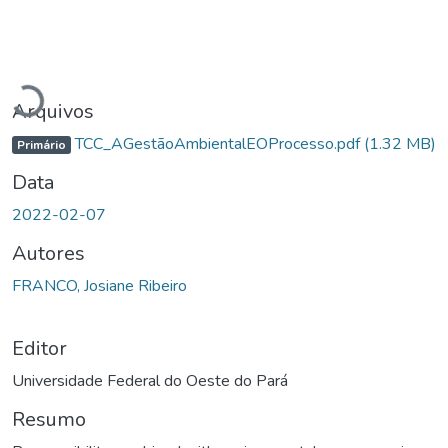
Carregando...
Arquivos
TCC_AGestãoAmbientalEOProcesso.pdf
(1.32 MB)
Primário
Data
2022-02-07
Autores
FRANCO, Josiane Ribeiro
Editor
Universidade Federal do Oeste do Pará
Resumo