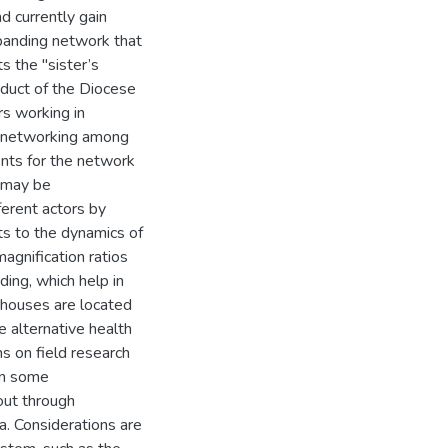
d currently gain
panding network that
s the "sister’s
oduct of the Diocese
rs working in
ns networking among
ents for the network
h may be
ferent actors by
ts to the dynamics of
magnification ratios
ing, which help in
 houses are located
 alternative health
s on field research
in some
 out through
a. Considerations are