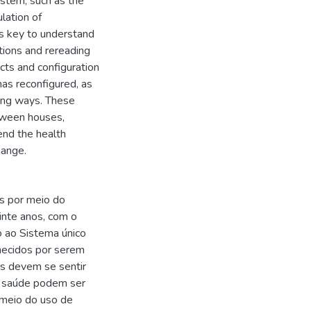
ystem, such as the
lation of
s key to understand
tions and rereading
ucts and configuration
has reconfigured, as
ling ways. These
etween houses,
tend the health
hange.
s por meio do
inte anos, com o
o ao Sistema único
hecidos por serem
as devem se sentir
m saúde podem ser
 meio do uso de