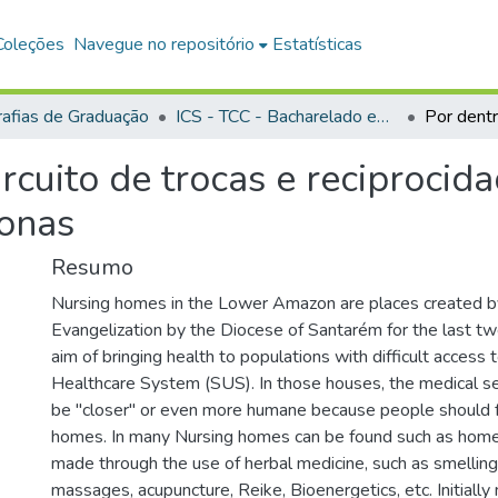
Coleções
Navegue no repositório
Estatísticas
afias de Graduação
ICS - TCC - Bacharelado em Antropologia
ircuito de trocas e reciproci
onas
Resumo
Nursing homes in the Lower Amazon are places created b
Evangelization by the Diocese of Santarém for the last tw
aim of bringing health to populations with difficult access 
Healthcare System (SUS). In those houses, the medical s
be "closer" or even more humane because people should fee
homes. In many Nursing homes can be found such as ho
made through the use of herbal medicine, such as smelling 
massages, acupuncture, Reike, Bioenergetics, etc. Initiall