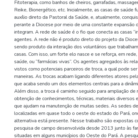
Fitoterapia, como banhos de cheiros, garrafadas, massage
Reike, Bionergético, etc. Inicialmente, as casas de saúde
auxílio direto da Pastoral da Saúde, e, atualmente, conqu
perante a Diocese por meio de uma constante expansão d
integram. A rede de saúde é o fio que conecta as casas “
agentes. A rede não é produto direto do projeto da Dioc
sendo produto da interação dos voluntários que trabalham
casas. Com isso, um forte elo nasce e se reforça, em rede,
saúde, ou “farmácias vivas”. Os agentes agregados às rel
vistos como potenciais parceiros de troca, a qual pode ser
maneiras. As trocas acabam ligando diferentes atores pela
que acaba sendo um dos elementos centrais para a dinâmic
Além disso, a troca é caminho seguido para ampliação de 
obtenção de conhecimentos, técnicas, materiais diversos e
que ajudam na manutenção de muitas sedes. As sedes de
localizadas em quase todo o oeste do estado do Pará, on
alternativa está presente. Nesse trabalho são expostas 
pesquisa de campo desenvolvida desde 2013 junto às far
situadas em alguns municípios do Oeste do Pará. A pesqu