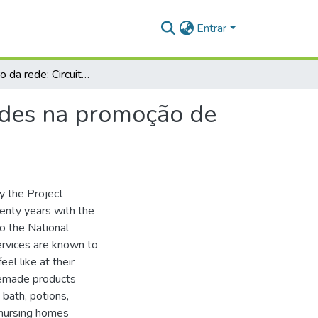
Entrar
Por dentro da rede: Circuito de trocas e reciprocidades na promoção de saúde no Baixo Amazonas
dades na promoção de
y the Project
enty years with the
to the National
ervices are known to
l like at their
memade products
bath, potions,
y nursing homes