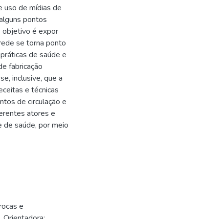
 e uso de mídias de
 alguns pontos
O objetivo é expor
 rede se torna ponto
práticas de saúde e
de fabricação
e, inclusive, que a
eceitas e técnicas
tos de circulação e
erentes atores e
e de saúde, por meio
trocas e
 Orientadora: