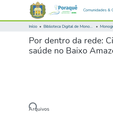
Comunidades & 
Início
Biblioteca Digital de Monografias (BDM)
Monogr
Por dentro da rede: C
saúde no Baixo Amaz
Carregando...
Arquivos