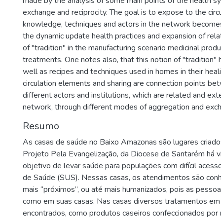
made by the analysis of some main points of the health s
exchange and reciprocity. The goal is to expose to the circu
knowledge, techniques and actors in the network become
the dynamic update health practices and expansion of rela
of "tradition" in the manufacturing scenario medicinal prod
treatments. One notes also, that this notion of "tradition" 
well as recipes and techniques used in homes in their hea
circulation elements and sharing are connection points b
different actors and institutions, which are related and ex
network, through different modes of aggregation and exc
Resumo
As casas de saúde no Baixo Amazonas são lugares criado
Projeto Pela Evangelização, da Diocese de Santarém há v
objetivo de levar saúde para populações com difícil acess
de Saúde (SUS). Nessas casas, os atendimentos são con
mais “próximos”, ou até mais humanizados, pois as pesso
como em suas casas. Nas casas diversos tratamentos e
encontrados, como produtos caseiros confeccionados por