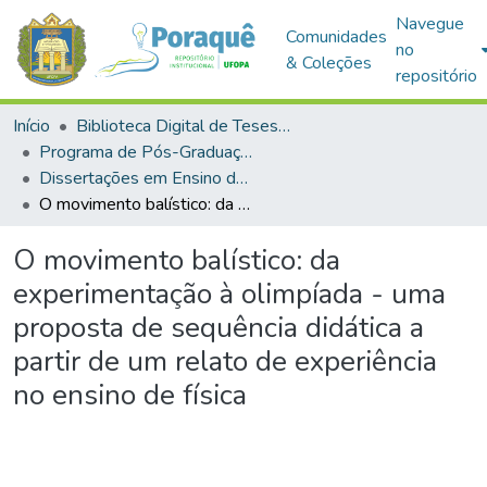
Navegue
Comunidades
no
& Coleções
repositório
Início
Biblioteca Digital de Teses e Dissertações (BDTD)
Programa de Pós-Graduação em Mestrado Nacional Profissional em Ensino de Física (MNPEF)
Dissertações em Ensino de Física (Mestrado Profissional)
O movimento balístico: da experimentação à olimpíada - uma proposta de sequência didática a partir de um relato de experiência no ensino de física
O movimento balístico: da
experimentação à olimpíada - uma
proposta de sequência didática a
partir de um relato de experiência
no ensino de física