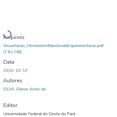
Carregando...
Arquivos
Dissertacao_MovimentoBalisticodaExperimentacao.pdf
(7.81 MB)
Data
2020-10-19
Autores
SILVA, Eliesio Alves da
Editor
Universidade Federal do Oeste do Pará