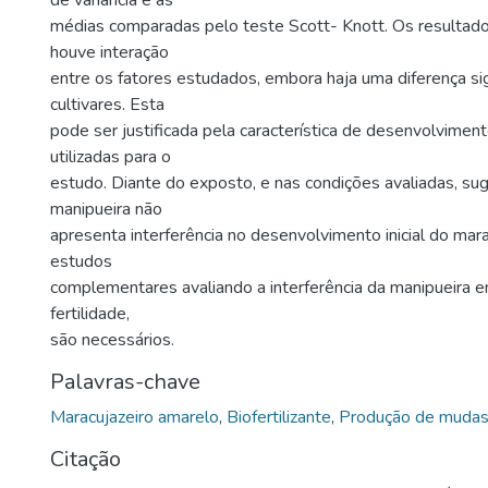
de variância e as
médias comparadas pelo teste Scott- Knott. Os resulta
houve interação
entre os fatores estudados, embora haja uma diferença sig
cultivares. Esta
pode ser justificada pela característica de desenvolvimen
utilizadas para o
estudo. Diante do exposto, e nas condições avaliadas, su
manipueira não
apresenta interferência no desenvolvimento inicial do mara
estudos
complementares avaliando a interferência da manipueira 
fertilidade,
são necessários.
Palavras-chave
Maracujazeiro amarelo
,
Biofertilizante
,
Produção de muda
Citação