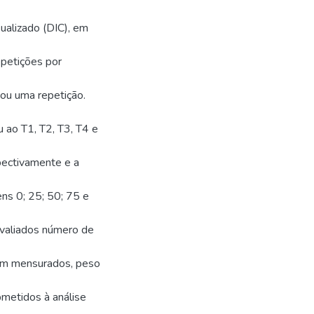
sualizado (DIC), em
epetições por
ou uma repetição.
 ao T1, T2, T3, T4 e
pectivamente e a
ns 0; 25; 50; 75 e
valiados número de
ram mensurados, peso
bmetidos à análise