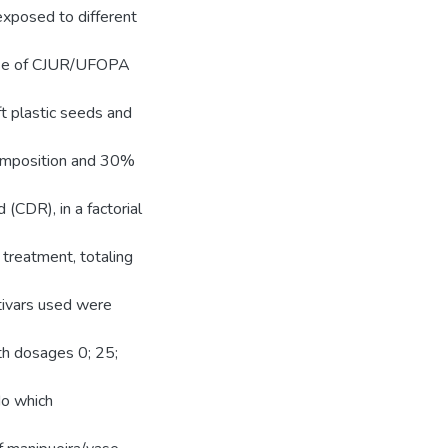
exposed to different
ouse of CJUR/UFOPA
 plastic seeds and
composition and 30%
CDR), in a factorial
 treatment, totaling
ltivars used were
th dosages 0; 25;
do which