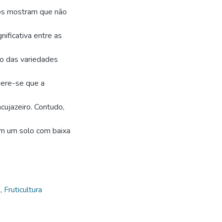
dos mostram que não
nificativa entre as
to das variedades
gere-se que a
cujazeiro. Contudo,
em um solo com baixa
s
,
Fruticultura