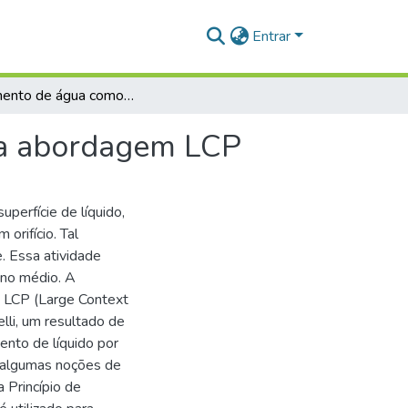
Entrar
Escoamento de água como atividade matemática na abordagem LCP
na abordagem LCP
perfície de líquido,
rifício. Tal
. Essa atividade
ino médio. A
 LCP (Large Context
lli, um resultado de
ento de líquido por
as algumas noções de
 Princípio de