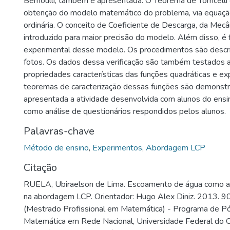
Bernoulli, também é apresentada. O Teorema de Torricelli é
obtenção do modelo matemático do problema, via equação
ordinária. O conceito de Coeficiente de Descarga, da Mecân
introduzido para maior precisão do modelo. Além disso, é f
experimental desse modelo. Os procedimentos são descri
fotos. Os dados dessa verificação são também testados a
propriedades características das funções quadráticas e ex
teoremas de caracterização dessas funções são demonstra
apresentada a atividade desenvolvida com alunos do ensi
como análise de questionários respondidos pelos alunos.
Palavras-chave
Método de ensino
,
Experimentos
,
Abordagem LCP
Citação
RUELA, Ubiraelson de Lima. Escoamento de água como a
na abordagem LCP. Orientador: Hugo Alex Diniz. 2013. 90
(Mestrado Profissional em Matemática) - Programa de P
Matemática em Rede Nacional, Universidade Federal do 