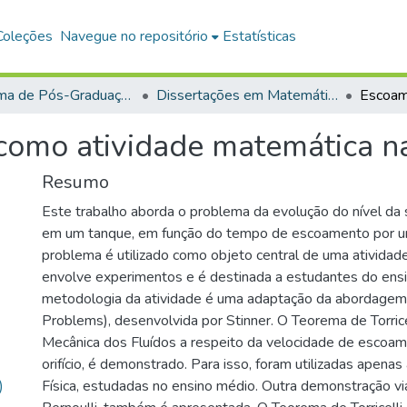
Coleções
Navegue no repositório
Estatísticas
Programa de Pós-Graduação em Mestrado Profissional em Matemática em Rede Nacional (PROFMAT)
Dissertações em Matemática em Rede Nacional (Mestrado Profissional)
como atividade matemática 
Resumo
Este trabalho aborda o problema da evolução do nível da su
em um tanque, em função do tempo de escoamento por um o
problema é utilizado como objeto central de uma atividade
envolve experimentos e é destinada a estudantes do ens
metodologia da atividade é uma adaptação da abordagem
Problems), desenvolvida por Stinner. O Teorema de Torrice
Mecânica dos Fluídos a respeito da velocidade de escoam
orifício, é demonstrado. Para isso, foram utilizadas apen
)
Física, estudadas no ensino médio. Outra demonstração via