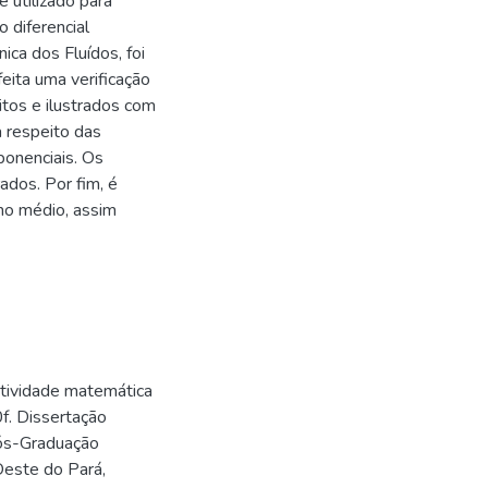
 utilizado para
 diferencial
ica dos Fluídos, foi
eita uma verificação
tos e ilustrados com
 respeito das
ponenciais. Os
dos. Por fim, é
no médio, assim
tividade matemática
f. Dissertação
ós-Graduação
Oeste do Pará,