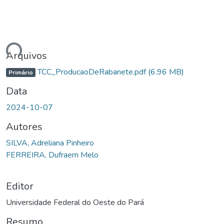
ando...
Arquivos
TCC_ProducaoDeRabanete.pdf
(6.96 MB)
Primário
Data
2024-10-07
Autores
SILVA, Adreliana Pinheiro
FERREIRA, Dufraem Melo
Editor
Universidade Federal do Oeste do Pará
Resumo