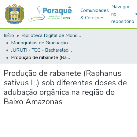
Navegue
Comunidades
no
& Coleções
repositório
Início
Biblioteca Digital de Monografias (BDM)
Monografias de Graduação
JURUTI - TCC - Bacharelado em Agronomia
Produção de rabanete (Raphanus sativus L.) sob diferentes doses de adubação orgânica na região do Baixo Amazonas
Produção de rabanete (Raphanus
sativus L.) sob diferentes doses de
adubação orgânica na região do
Baixo Amazonas