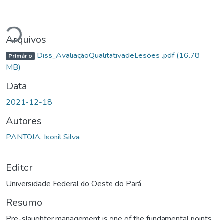
Carregando...
Arquivos
Diss_AvaliaçãoQualitativadeLesões .pdf
(16.78
Primário
MB)
Data
2021-12-18
Autores
PANTOJA, Isonil Silva
Editor
Universidade Federal do Oeste do Pará
Resumo
Pre-slaughter management is one of the fundamental points