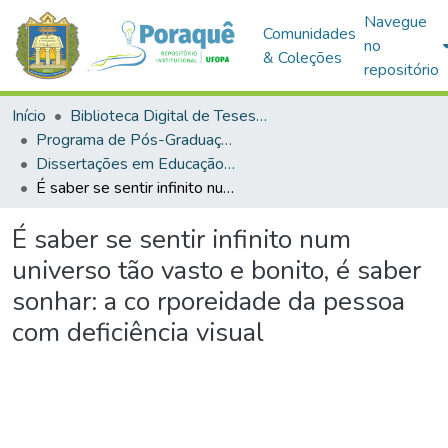
Navegue
Comunidades
no
& Coleções
repositório
Início
Biblioteca Digital de Teses e Dissertações (BDTD)
Programa de Pós-Graduação em Educação (PPGE)
Dissertações em Educação (Mestrado)
É saber se sentir infinito num universo tão vasto e bonito, é saber sonhar: a co rporeidade da pessoa com deficiência visual
É saber se sentir infinito num
universo tão vasto e bonito, é saber
sonhar: a co rporeidade da pessoa
com deficiência visual