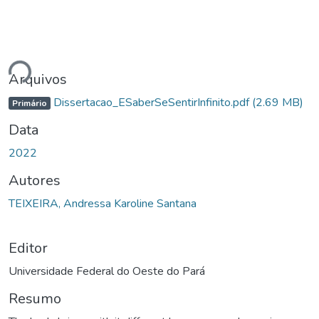
gando...
Arquivos
Dissertacao_ESaberSeSentirInfinito.pdf
(2.69 MB)
Primário
Data
2022
Autores
TEIXEIRA, Andressa Karoline Santana
Editor
Universidade Federal do Oeste do Pará
Resumo