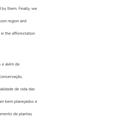
 by them. Finally, we
azon region and
 in the afforestation
s e além de
 conservação,
alidade de vida das
jam bem planejados e
tamento de plantas