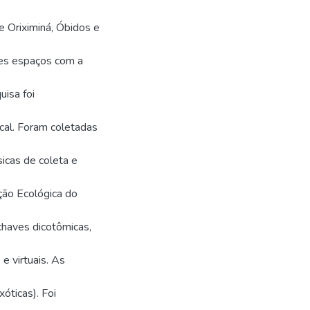
e Oriximiná, Óbidos e
sses espaços com a
uisa foi
ocal. Foram coletadas
sicas de coleta e
ção Ecológica do
chaves dicotômicas,
 e virtuais. As
óticas). Foi