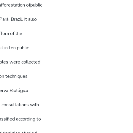
fforestation ofpublic
rá, Brazil. It also
lora of the
t in ten public
mples were collected
ion techniques.
rva Biológica
, consultations with
assified according to