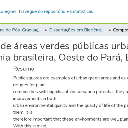
Coleções
Navegue no repositório
Estatísticas
Programa de Pós-Graduação em Biociências (PPGBIO)
Dissertações em Biociências (Mestrado)
 de áreas verdes públicas ur
a brasileira, Oeste do Pará, 
Resumo
Public squares are examples of urban green areas and as w
refuges for plant
communities with significant conservation potential, they
improvements in both
urban environmental quality and the quality of life of the
them. It is
therefore important that these environments are well pl
With this in mind,