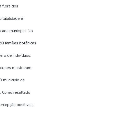
a flora dos
itabilidade e
 cada município. No
0 famílias botânicas
ro de indivíduos.
nálises mostraram
O município de
e. Como resultado
ercepção positiva a