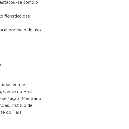
destacou-se como o
o florístico das
local por meio do uso
a
 áreas verdes
a, Oeste do Pará,
Dissertação (Mestrado
ias, Instituo de
te do Pará,
5