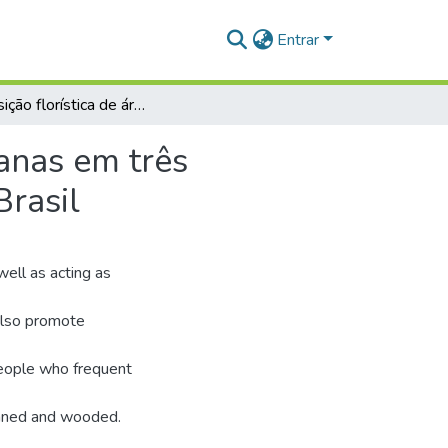
Entrar
Composição florística de áreas verdes públicas urbanas em três municípios da Amazônia brasileira, Oeste do Pará, Brasil
banas em três
Brasil
ell as acting as
 also promote
 people who frequent
anned and wooded.