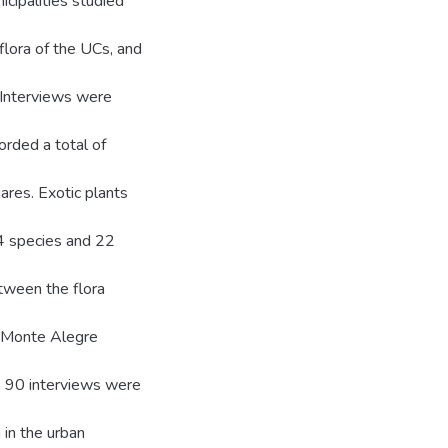
icipalities studied
flora of the UCs, and
. Interviews were
corded a total of
ares. Exotic plants
34 species and 22
etween the flora
of Monte Alegre
es, 90 interviews were
 in the urban