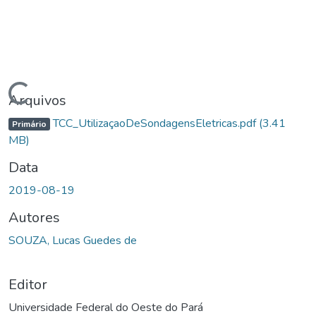
egando...
Arquivos
TCC_UtilizaçaoDeSondagensEletricas.pdf
(3.41
Primário
MB)
Data
2019-08-19
Autores
SOUZA, Lucas Guedes de
Editor
Universidade Federal do Oeste do Pará