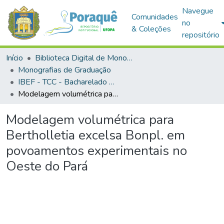
Navegue
Comunidades
no
& Coleções
repositório
Início
Biblioteca Digital de Monografias (BDM)
Monografias de Graduação
IBEF - TCC - Bacharelado em Engenharia Florestal
Modelagem volumétrica para Bertholletia excelsa Bonpl. em povoamentos experimentais no Oeste do Pará
Modelagem volumétrica para
Bertholletia excelsa Bonpl. em
povoamentos experimentais no
Oeste do Pará