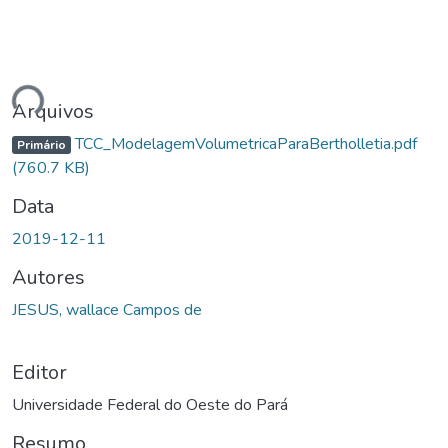
ando...
Arquivos
TCC_ModelagemVolumetricaParaBertholletia.pdf
Primário
(760.7 KB)
Data
2019-12-11
Autores
JESUS, wallace Campos de
Editor
Universidade Federal do Oeste do Pará
Resumo