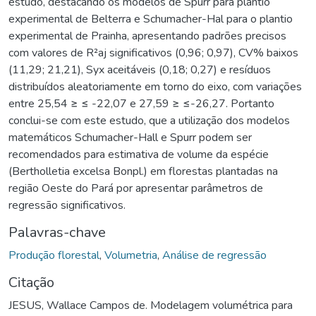
estudo, destacando os modelos de Spurr para plantio
experimental de Belterra e Schumacher-Hal para o plantio
experimental de Prainha, apresentando padrões precisos
com valores de R²aj significativos (0,96; 0,97), CV% baixos
(11,29; 21,21), Syx aceitáveis (0,18; 0,27) e resíduos
distribuídos aleatoriamente em torno do eixo, com variações
entre 25,54 ≥ ≤ -22,07 e 27,59 ≥ ≤-26,27. Portanto
conclui-se com este estudo, que a utilização dos modelos
matemáticos Schumacher-Hall e Spurr podem ser
recomendados para estimativa de volume da espécie
(Bertholletia excelsa Bonpl.) em florestas plantadas na
região Oeste do Pará por apresentar parâmetros de
regressão significativos.
Palavras-chave
Produção florestal
,
Volumetria
,
Análise de regressão
Citação
JESUS, Wallace Campos de. Modelagem volumétrica para