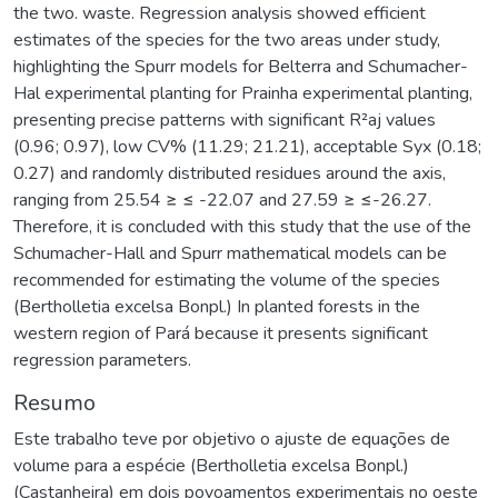
the two. waste. Regression analysis showed efficient
estimates of the species for the two areas under study,
highlighting the Spurr models for Belterra and Schumacher-
Hal experimental planting for Prainha experimental planting,
presenting precise patterns with significant R²aj values
(0.96; 0.97), low CV% (11.29; 21.21), acceptable Syx (0.18;
0.27) and randomly distributed residues around the axis,
ranging from 25.54 ≥ ≤ -22.07 and 27.59 ≥ ≤-26.27.
Therefore, it is concluded with this study that the use of the
Schumacher-Hall and Spurr mathematical models can be
recommended for estimating the volume of the species
(Bertholletia excelsa Bonpl.) In planted forests in the
western region of Pará because it presents significant
regression parameters.
Resumo
Este trabalho teve por objetivo o ajuste de equações de
volume para a espécie (Bertholletia excelsa Bonpl.)
(Castanheira) em dois povoamentos experimentais no oeste