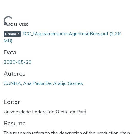
Carregando...
Arquivos
TCC_MapeamentodosAgenteseBens.pdf
(2.26
Primário
MB)
Data
2020-05-29
Autores
CUNHA, Ana Paula De Araújo Gomes
Editor
Universidade Federal do Oeste do Pará
Resumo
This research refers to the description of the production chain