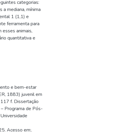
guintes categorias:
os a mediana, mínima
ental 1 (1,1) e
nte ferramenta para
m esses animais,
rio quantitativa e
mento e bem-estar
R, 1883) juvenil em
 117 f. Dissertação
 – Programa de Pós-
 Universidade
25. Acesso em:.