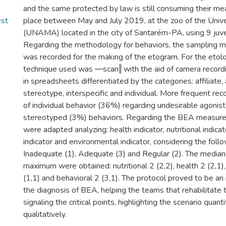
and the same protected by law is still consuming their me
st
place between May and July 2019, at the zoo of the Univ
(UNAMA) located in the city of Santarém-PA, using 9 juve
Regarding the methodology for behaviors, the sampling 
was recorded for the making of the etogram. For the etolo
technique used was ―scan‖ with the aid of camera record
in spreadsheets differentiated by the categories: affiliate, 
stereotype, interspecific and individual. More frequent re
of individual behavior (36%) regarding undesirable agonis
stereotyped (3%) behaviors. Regarding the BEA measure
were adapted analyzing: health indicator, nutritional indicat
indicator and environmental indicator, considering the foll
Inadequate (1), Adequate (3) and Regular (2). The media
maximum were obtained: nutritional 2 (2,2), health 2 (2,1)
(1,1) and behavioral 2 (3,1). The protocol proved to be an 
the diagnosis of BEA, helping the teams that rehabilitate 
signaling the critical points, highlighting the scenario quant
qualitatively.