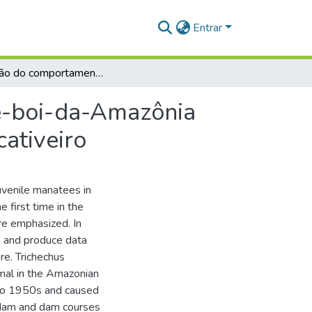
Entrar
Avaliação do comportamento e bem-estar do peixe-boi-da-Amazônia (Trichechus inunguis NATTERER, 1883) juvenil em cativeiro
e-boi-da-Amazônia
ativeiro
uvenile manatees in
 first time in the
re emphasized. In
s and produce data
re. Trichechus
mal in the Amazonian
 to 1950s and caused
in dam and dam courses