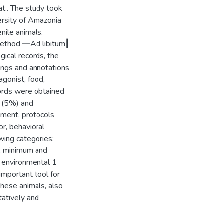
at.. The study took
ersity of Amazonia
nile animals.
method ―Ad libitum‖
gical records, the
ings and annotations
agonist, food,
cords were obtained
t (5%) and
ment, protocols
or, behavioral
owing categories:
n, minimum and
, environmental 1
important tool for
these animals, also
itatively and