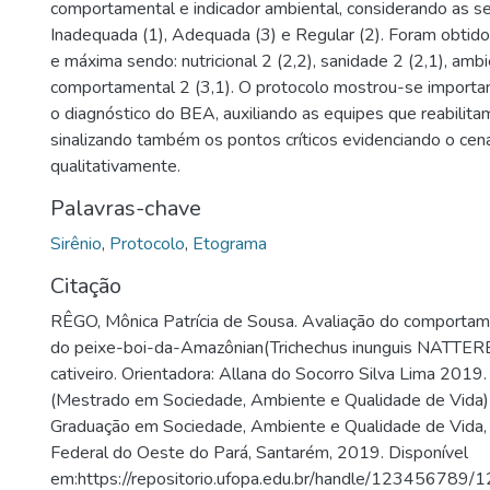
comportamental e indicador ambiental, considerando as se
Inadequada (1), Adequada (3) e Regular (2). Foram obtid
e máxima sendo: nutricional 2 (2,2), sanidade 2 (2,1), ambi
comportamental 2 (3,1). O protocolo mostrou-se importa
o diagnóstico do BEA, auxiliando as equipes que reabilita
sinalizando também os pontos críticos evidenciando o cená
qualitativamente.
Palavras-chave
Sirênio
,
Protocolo
,
Etograma
Citação
RÊGO, Mônica Patrícia de Sousa. Avaliação do comporta
do peixe-boi-da-Amazônian(Trichechus inunguis NATTERE
cativeiro. Orientadora: Allana do Socorro Silva Lima 2019.
(Mestrado em Sociedade, Ambiente e Qualidade de Vida)
Graduação em Sociedade, Ambiente e Qualidade de Vida,
Federal do Oeste do Pará, Santarém, 2019. Disponível
em:https://repositorio.ufopa.edu.br/handle/123456789/1