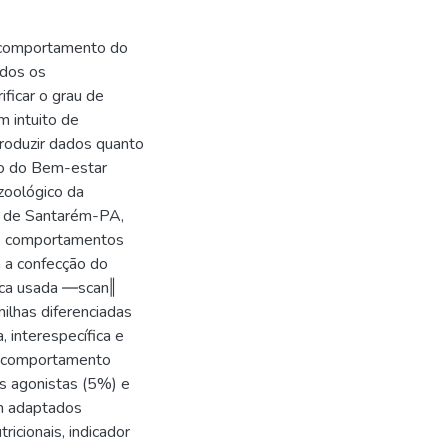
o comportamento do
ados os
ficar o grau de
m intuito de
roduzir dados quanto
ão do Bem-estar
zoológico da
e de Santarém-PA,
 os comportamentos
 a confecção do
nica usada ―scan‖
ilhas diferenciadas
a, interespecífica e
do comportamento
s agonistas (5%) e
m adaptados
ricionais, indicador