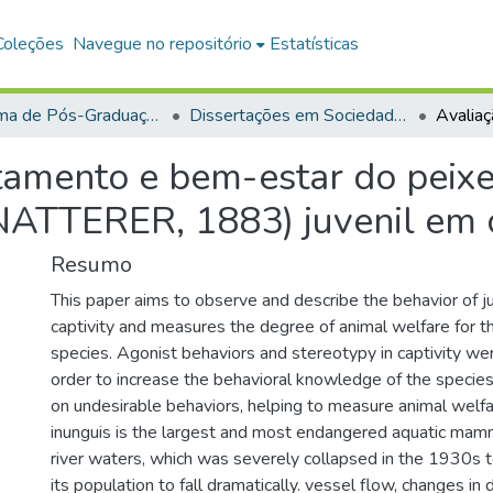
Coleções
Navegue no repositório
Estatísticas
Programa de Pós-Graduação em Sociedade, Ambiente e Qualidade de Vida (PPGSAQ)
Dissertações em Sociedade, Ambiente e Qualidade de Vida (Mestrado)
tamento e bem-estar do peix
NATTERER, 1883) juvenil em c
Resumo
This paper aims to observe and describe the behavior of j
captivity and measures the degree of animal welfare for the
species. Agonist behaviors and stereotypy in captivity we
order to increase the behavioral knowledge of the specie
on undesirable behaviors, helping to measure animal welfa
inunguis is the largest and most endangered aquatic mam
river waters, which was severely collapsed in the 1930s
its population to fall dramatically. vessel flow, changes 