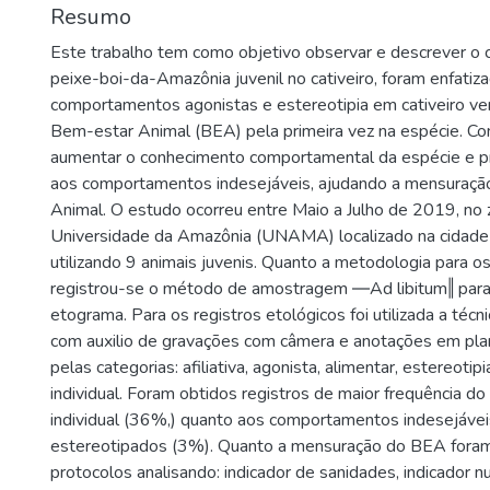
Resumo
Este trabalho tem como objetivo observar e descrever 
peixe-boi-da-Amazônia juvenil no cativeiro, foram enfatiz
comportamentos agonistas e estereotipia em cativeiro veri
Bem-estar Animal (BEA) pela primeira vez na espécie. Co
aumentar o conhecimento comportamental da espécie e p
aos comportamentos indesejáveis, ajudando a mensuraç
Animal. O estudo ocorreu entre Maio a Julho de 2019, no 
Universidade da Amazônia (UNAMA) localizado na cidad
utilizando 9 animais juvenis. Quanto a metodologia para
registrou-se o método de amostragem ―Ad libitum‖ para
etograma. Para os registros etológicos foi utilizada a téc
com auxilio de gravações com câmera e anotações em plan
pelas categorias: afiliativa, agonista, alimentar, estereotipi
individual. Foram obtidos registros de maior frequência 
individual (36%,) quanto aos comportamentos indesejávei
estereotipados (3%). Quanto a mensuração do BEA fora
protocolos analisando: indicador de sanidades, indicador nut