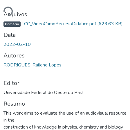
ando...
Arquivos
TCC_VideoComoRecursoDidatico.pdf
(623.63 KB)
Primário
Data
2022-02-10
Autores
RODRIGUES, Railene Lopes
Editor
Universidade Federal do Oeste do Pará
Resumo
This work aims to evaluate the use of an audiovisual resource
in the
construction of knowledge in physics, chemistry and biology