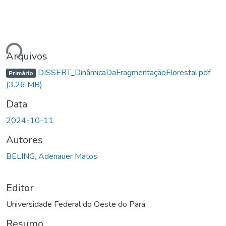
egando...
Arquivos
DISSERT_DinâmicaDaFragmentaçãoFlorestal.pdf
Primário
(3.26 MB)
Data
2024-10-11
Autores
BELING, Adenauer Matos
Editor
Universidade Federal do Oeste do Pará
Resumo