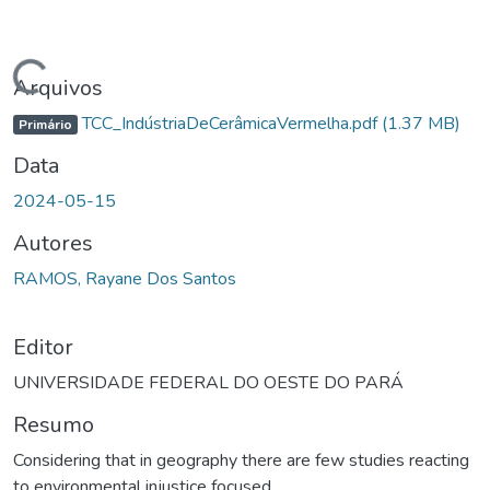
ando...
Arquivos
TCC_IndústriaDeCerâmicaVermelha.pdf
(1.37 MB)
Primário
Data
2024-05-15
Autores
RAMOS, Rayane Dos Santos
Editor
UNIVERSIDADE FEDERAL DO OESTE DO PARÁ
Resumo
Considering that in geography there are few studies reacting
to environmental injustice focused