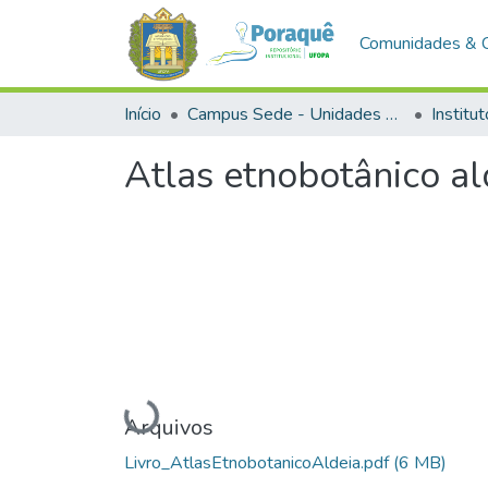
Comunidades & 
Início
Campus Sede - Unidades Acadêmicas
Atlas etnobotânico al
Carregando...
Arquivos
Livro_AtlasEtnobotanicoAldeia.pdf
(6 MB)