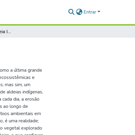
Entrar
Atlas etnobotânico aldeia Ipaupixuna
como a última grande
 ecossistêmicas e
is; mas sim, um
e aldeias indígenas,
a cada dia, a erosão
s ao longo de
úrbios ambientais em
, é uma realidade;
rso vegetal explorado