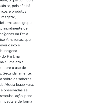
eira, o que configura
tânico, pois não há
nicos e produtos
resgatar,
a determinados grupos
o inicialmente de
indígenas da Etnia
aixo Amazonas, que
ever o rico e
ia Indígena
o do Pará, na
una é uma etnia
o sobre o uso de
is. Secundariamente,
na sobre os saberes
da Aldeia Ipaupixuna,
s e observadas se
pesquisa-ação, pano
 em pauta e de forma