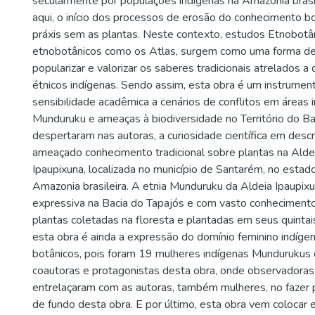
secularmente por populações indígenas na Amazônia brasil
aqui, o início dos processos de erosão do conhecimento bo
práxis sem as plantas. Neste contexto, estudos Etnobotâ
etnobotânicos como os Atlas, surgem como uma forma de 
popularizar e valorizar os saberes tradicionais atrelados 
étnicos indígenas. Sendo assim, esta obra é um instrument
sensibilidade acadêmica a cenários de conflitos em áreas 
Munduruku e ameaças à biodiversidade no Território do B
despertaram nas autoras, a curiosidade científica em descr
ameaçado conhecimento tradicional sobre plantas na Alde
Ipaupixuna, localizada no município de Santarém, no estad
Amazonia brasileira. A etnia Munduruku da Aldeia Ipaupix
expressiva na Bacia do Tapajós e com vasto conheciment
plantas coletadas na floresta e plantadas em seus quinta
esta obra é ainda a expressão do domínio feminino indíge
botânicos, pois foram 19 mulheres indígenas Mundurukus 
coautoras e protagonistas desta obra, onde observadora
entrelaçaram com as autoras, também mulheres, no fazer 
de fundo desta obra. E por último, esta obra vem colocar