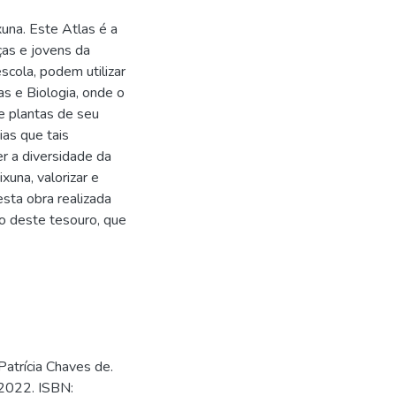
xuna. Este Atlas é a
ças e jovens da
scola, podem utilizar
s e Biologia, onde o
de plantas de seu
cias que tais
r a diversidade da
xuna, valorizar e
esta obra realizada
to deste tesouro, que
atrícia Chaves de.
 2022. ISBN: