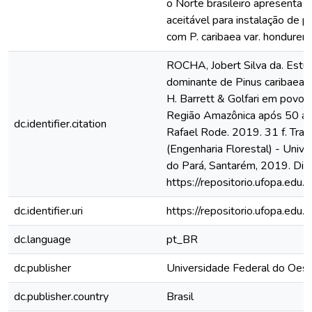
o Norte brasileiro apresenta 
aceitável para instalação d
com P. caribaea var. hondurens
ROCHA, Jobert Silva da. Estu
dominante de Pinus caribaea v
H. Barrett & Golfari em povo
Região Amazônica após 50 ano
dc.identifier.citation
Rafael Rode. 2019. 31 f. Tra
(Engenharia Florestal) - Univ
do Pará, Santarém, 2019. Dis
https://repositorio.ufopa.ed
dc.identifier.uri
https://repositorio.ufopa.ed
dc.language
pt_BR
dc.publisher
Universidade Federal do Oest
dc.publisher.country
Brasil