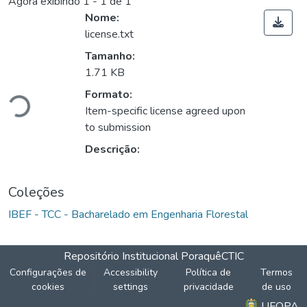
Agora exibindo
1 - 1 de 1
Nome:
license.txt
Tamanho:
Carregando...
1.71 KB
Formato:
Item-specific license agreed upon
to submission
Descrição:
Coleções
IBEF - TCC - Bacharelado em Engenharia Florestal
Repositório Institucional Poraquê
CTIC
Configurações de
Accessibility
Política de
Termos
cookies
settings
privacidade
de uso
UFOPA