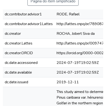
Página do item simplificado
dc.contributor.advisor1
RODE, Rafael
dc.contributor.advisor1Lattes
http://lattes.cnpq.br/7890
dc.creator
ROCHA, Jobert Siva da
dc.creator.Lattes
http://lattes.cnpq.br/0097
dc.creator.ORCID
https://orcid.org/0000-000
dc.date.accessioned
2024-07-19T19:02:59Z
dc.date.available
2024-07-19T19:02:59Z
dc.date.issued
2019-12-11
This study aimed to determine
Pinus caribaea var. hénurensis
Golfari in the northern region o