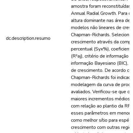
amostra foram reconstituídas
Annual Radial Growth. Para c
altura dominante nas área de 
modelos não lineares de cresc
Chapman-Richards. Seleciono
dc.description.resumo
crescimento através da compa
percentual (Syx%), coeficient
(R²aj), critério de informação d
informação Bayesiano (BIC), e 
de crescimento. De acordo co
Chapman-Richards foi indicado
modelagem da curva de produç
avaliados. Verificou-se que o
maiores incrementos médios 
com relação ao plantio da RP
esses parâmetros em menores
como melhor sítio para espéc
crescimento com outras regiõe