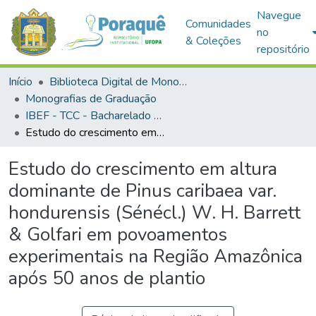
Navegue
Comunidades
no
& Coleções
repositório
Início
Biblioteca Digital de Monografias (BDM)
Monografias de Graduação
IBEF - TCC - Bacharelado em Engenharia Florestal
Estudo do crescimento em altura dominante de Pinus caribaea var. hondurensis (Sénécl.) W. H. Barrett & Golfari em povoamentos experimentais na Região Amazônica após 50 anos de plantio
Estudo do crescimento em altura
dominante de Pinus caribaea var.
hondurensis (Sénécl.) W. H. Barrett
& Golfari em povoamentos
experimentais na Região Amazônica
após 50 anos de plantio