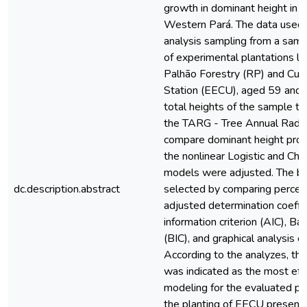
growth in dominant height in 
Western Pará. The data used 
analysis sampling from a samp
of experimental plantations lo
Palhão Forestry (RP) and Cur
Station (EECU), aged 59 and 5
total heights of the sample t
the TARG - Tree Annual Radi
compare dominant height produc
the nonlinear Logistic and C
models were adjusted. The b
dc.description.abstract
selected by comparing percen
adjusted determination coeffic
information criterion (AIC), Ba
(BIC), and graphical analysis o
According to the analyzes, t
was indicated as the most effi
modeling for the evaluated pla
the planting of EECU presente