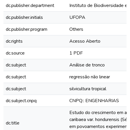
dc.publisher.department
Instituto de Biodiversidade e 
dc.publisher.initials
UFOPA
dc.publisher.program
Others
dc.rights
Acesso Aberto
dc.source
1 PDF
dc.subject
Análise de tronco
dc.subject
regressão não linear
dc.subject
silvicultura tropical
dc.subject.cnpq
CNPQ:: ENGENHARIAS
Estudo do crescimento em alt
caribaea var. hondurensis (Séné
dc.title
em povoamentos experimenta