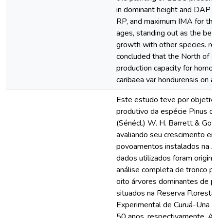
in dominant height and DAP c
RP, and maximum IMA for the
ages, standing out as the best
growth with other species. regi
concluded that the North of Br
production capacity for homog
caribaea var hondurensis on a 
Este estudo teve por objetivo
produtivo da espécie Pinus ca
(Sénécl.) W. H. Barrett & Golfa
avaliando seu crescimento em
povoamentos instalados na A
dados utilizados foram origi
análise completa de tronco p
oito árvores dominantes de pl
situados na Reserva Floresta
Experimental de Curuá-Una (
50 anos, respectivamente. As 