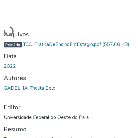
Carregando...
Arquivos
TCC_PráticaDeEnsinoEmEstágio.pdf
(557.68 KB)
Primário
Data
2022
Autores
GADELHA, Thalita Belo
Editor
Universidade Federal do Oeste do Pará
Resumo