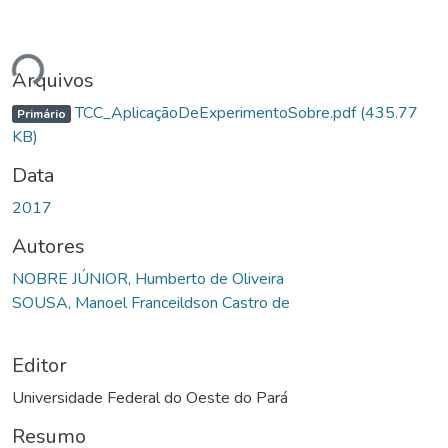
ndo...
Arquivos
TCC_AplicaçãoDeExperimentoSobre.pdf
(435.77
Primário
KB)
Data
2017
Autores
NOBRE JÚNIOR, Humberto de Oliveira
SOUSA, Manoel Franceildson Castro de
Editor
Universidade Federal do Oeste do Pará
Resumo