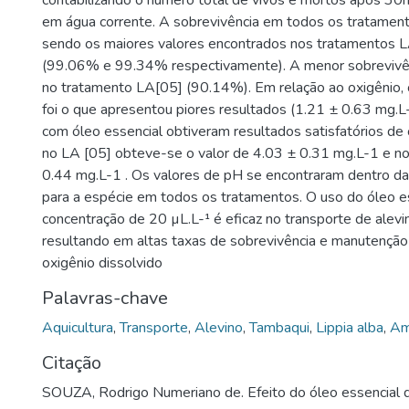
contabilizando o número total de vivos e mortos após 30
em água corrente. A sobrevivência em todos os tratamentos
sendo os maiores valores encontrados nos tratamentos 
(99.06% e 99.34% respectivamente). A menor sobrevivên
no tratamento LA[05] (90.14%). Em relação ao oxigênio,
foi o que apresentou piores resultados (1.21 ± 0.63 mg.L
com óleo essencial obtiveram resultados satisfatórios de 
no LA [05] obteve-se o valor de 4.03 ± 0.31 mg.L-1 e n
0.44 mg.L-1 . Os valores de pH se encontraram dentro da 
para a espécie em todos os tratamentos. O uso do óleo es
concentração de 20 µL.L-¹ é eficaz no transporte de alev
resultando em altas taxas de sobrevivência e manutenção
oxigênio dissolvido
Palavras-chave
Aquicultura
,
Transporte
,
Alevino
,
Tambaqui
,
Lippia alba
,
Am
Citação
SOUZA, Rodrigo Numeriano de. Efeito do óleo essencial de 