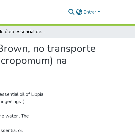
Entrar
Efeito do óleo essencial de Lippia alba (Mill.) N. E. Brown, no transporte simulado de alevinos de Tambaqui (Collossoma Macropomum) na Região Oeste do Pará.
. Brown, no transporte
Macropomum) na
ssential oil of Lippia
ingerlings (
he water . The
ssential oil