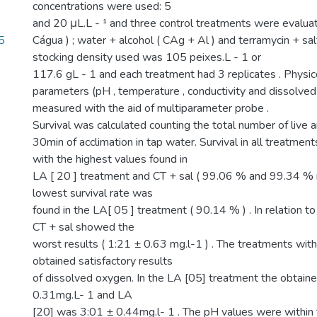
concentrations were used: 5
and 20 μL.L - ¹ and three control treatments were evaluat
5
Cágua ) ; water + alcohol ( CAg + Al ) and terramycin + salt
stocking density used was 105 peixes.L - 1 or
117.6 gL - 1 and each treatment had 3 replicates . Physi
parameters (pH , temperature , conductivity and dissolve
measured with the aid of multiparameter probe .
Survival was calculated counting the total number of live 
30min of acclimation in tap water. Survival in all treatment
with the highest values found in
LA [ 20 ] treatment and CT + sal ( 99.06 % and 99.34 % r
lowest survival rate was
found in the LA[ 05 ] treatment ( 90.14 % ) . In relation t
CT + sal showed the
worst results ( 1:21 ± 0.63 mg.l-1 ) . The treatments with 
obtained satisfactory results
of dissolved oxygen. In the LA [05] treatment the obtain
0.31mg.L- 1 and LA
[20] was 3:01 ± 0.44mg.l- 1 . The pH values were within