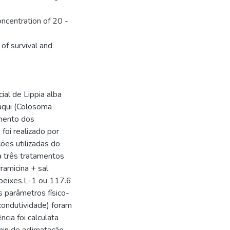
concentration of 20 -
 of survival and
ial de Lippia alba
aqui (Colosoma
mento dos
foi realizado por
ões utilizadas do
a três tratamentos
ramicina + sal
 peixes.L-1 ou 117.6
 parâmetros físico-
condutividade) foram
cia foi calculata