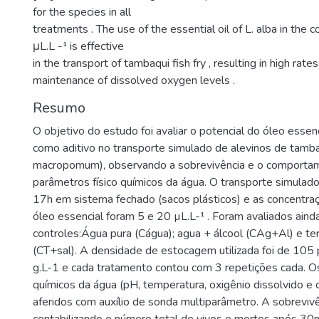
for the species in all
treatments . The use of the essential oil of L. alba in the 
μL.L -¹ is effective
in the transport of tambaqui fish fry , resulting in high rates
maintenance of dissolved oxygen levels .
Resumo
O objetivo do estudo foi avaliar o potencial do óleo essenc
como aditivo no transporte simulado de alevinos de tamb
macropomum), observando a sobrevivência e o comporta
parâmetros físico químicos da água. O transporte simulado 
17h em sistema fechado (sacos plásticos) e as concentraç
óleo essencial foram 5 e 20 µL.L-¹ . Foram avaliados aind
controles:Água pura (Cágua); agua + álcool (CAg+Al) e ter
(CT+sal). A densidade de estocagem utilizada foi de 105
g.L-1 e cada tratamento contou com 3 repetições cada. Os
químicos da água (pH, temperatura, oxigênio dissolvido e 
aferidos com auxílio de sonda multiparâmetro. A sobrevivên