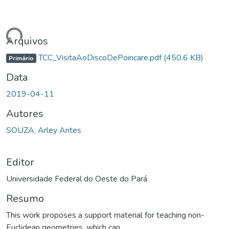
ando...
Arquivos
TCC_VisitaAoDiscoDePoincare.pdf
(450.6 KB)
Primário
Data
2019-04-11
Autores
SOUZA, Arley Antes
Editor
Universidade Federal do Oeste do Pará
Resumo
This work proposes a support material for teaching non-
Euclidean geometries, which can