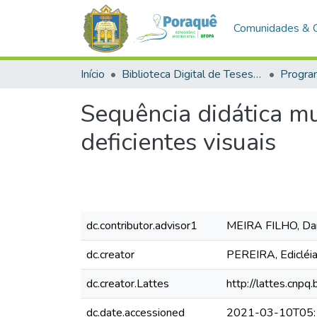
Comunidades & 
Início
Biblioteca Digital de Teses e Dissertações (BDTD)
Sequência didática mu
deficientes visuais
dc.contributor.advisor1
MEIRA FILHO, Da
dc.creator
PEREIRA, Edicléia
dc.creator.Lattes
http://lattes.cn
dc.date.accessioned
2021-03-10T05: