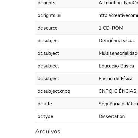
dc.rights
Attribution-NonC
dc.rights.uri
http://creativeco
dc.source
1 CD-ROM
dc.subject
Deficiência visual
dc.subject
Multisensorialidad
dc.subject
Educação Básica
dc.subject
Ensino de Física
dc.subject.cnpq
CNPQ::CIÊNCIAS
dc.title
Sequência didática
dc.type
Dissertation
Arquivos