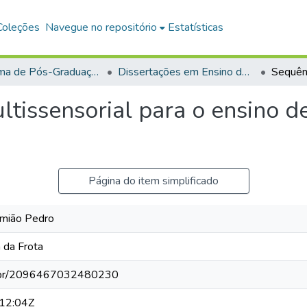
Coleções
Navegue no repositório
Estatísticas
Programa de Pós-Graduação em Mestrado Nacional Profissional em Ensino de Física (MNPEF)
Dissertações em Ensino de Física (Mestrado Profissional)
ltissensorial para o ensino d
Página do item simplificado
mião Pedro
 da Frota
pq.br/2096467032480230
12:04Z