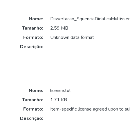
Nome:
Dissertacao_SquenciaDidaticaMultissens
Tamanho:
2.59 MB
Formato:
Unknown data format
Descrição:
Nome:
license.txt
Tamanho:
1.71 KB
Formato:
Item-specific license agreed upon to s
Descrição: