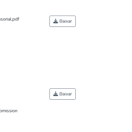
orial.pdf
Baixar
Baixar
ubmission