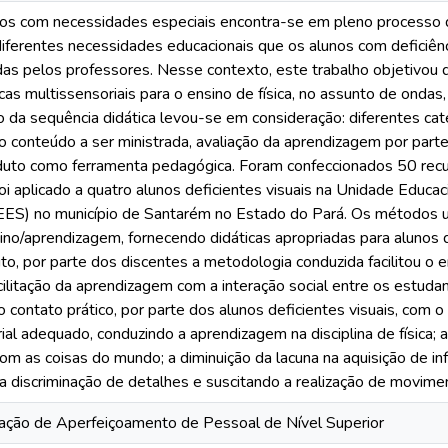
nos com necessidades especiais encontra-se em pleno processo d
iferentes necessidades educacionais que os alunos com deficiênc
das pelos professores. Nesse contexto, este trabalho objetivou d
cas multissensoriais para o ensino de física, no assunto de ondas,
o da sequência didática levou-se em consideração: diferentes cate
o conteúdo a ser ministrada, avaliação da aprendizagem por partes
oduto como ferramenta pedagógica. Foram confeccionados 50 recu
foi aplicado a quatro alunos deficientes visuais na Unidade Educac
ES) no município de Santarém no Estado do Pará. Os métodos uti
no/aprendizagem, fornecendo didáticas apropriadas para alunos d
uto, por parte dos discentes a metodologia conduzida facilitou 
acilitação da aprendizagem com a interação social entre os estuda
 contato prático, por parte dos alunos deficientes visuais, com 
rial adequado, conduzindo a aprendizagem na disciplina de física;
om as coisas do mundo; a diminuição da lacuna na aquisição de i
do a discriminação de detalhes e suscitando a realização de movi
ção de Aperfeiçoamento de Pessoal de Nível Superior