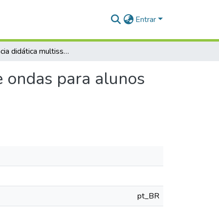
Entrar
Sequência didática multissensorial para o ensino de ondas para alunos deficientes visuais
e ondas para alunos
pt_BR