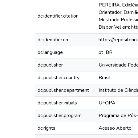
PEREIRA, Edicléia 
Orientador: Damião
dc.identifier.citation
Mestrado Profissi
Disponível em: ht
dc.identifier.uri
https://repositor
dc.language
pt_BR
dc.publisher
Universidade Fede
dc.publisher.country
Brasil
dc.publisher.department
Instituto de Ciênc
dc.publisher.initials
UFOPA
dc.publisher.program
Programa de Pós-G
dc.rights
Acesso Aberto