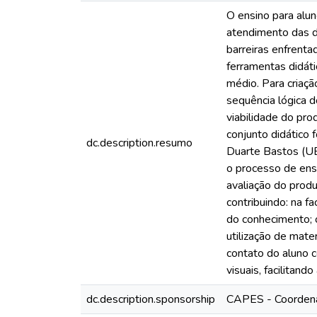
O ensino para alu
atendimento das d
barreiras enfrenta
ferramentas didáti
médio. Para criaçã
sequência lógica d
viabilidade do pr
conjunto didático 
dc.description.resumo
Duarte Bastos (UE
o processo de ensi
avaliação do prod
contribuindo: na f
do conhecimento; o
utilização de mate
contato do aluno c
visuais, facilitan
dc.description.sponsorship
CAPES - Coordena