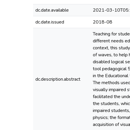
dc.date.available
2021-03-10T05:
dc.date.issued
2018-08
Teaching for stude
different needs edu
context, this study
of waves, to help 
disabled logical se
tool pedagogical 5
in the Educational
dc.description.abstract
The methods used i
visually impaired 
facilitated the und
the students, which
impaired students, 
physics; the forma
acquisition of visu