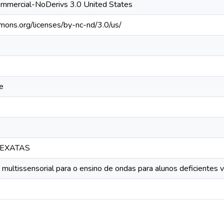
ommercial-NoDerivs 3.0 United States
mmons.org/licenses/by-nc-nd/3.0/us/
e
 EXATAS
 multissensorial para o ensino de ondas para alunos deficientes v