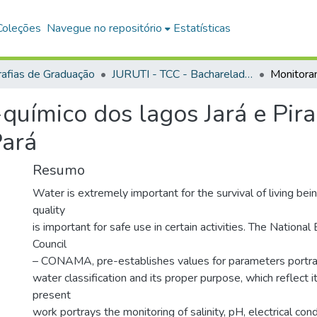
Coleções
Navegue no repositório
Estatísticas
afias de Graduação
JURUTI - TCC - Bacharelado em Engenharia de Minas
químico dos lagos Jará e Pira
Pará
Resumo
Water is extremely important for the survival of living bei
quality
is important for safe use in certain activities. The Nationa
Council
– CONAMA, pre-establishes values for parameters portra
water classification and its proper purpose, which reflect it
present
work portrays the monitoring of salinity, pH, electrical condu