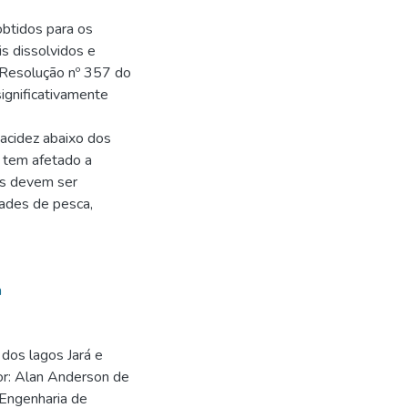
obtidos para os
is dissolvidos e
 Resolução nº 357 do
ignificativamente
 acidez abaixo dos
 tem afetado a
os devem ser
dades de pesca,
a
dos lagos Jará e
dor: Alan Anderson de
(Engenharia de