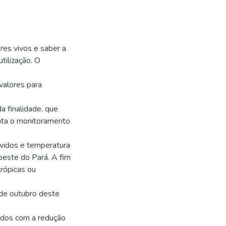
res vivos e saber a
tilização. O
alores para
a finalidade, que
rata o monitoramento
olvidos e temperatura
 oeste do Pará. A fim
trópicas ou
 de outubro deste
ados com a redução