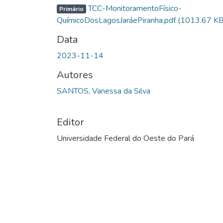
Carregando...
TCC-MonitoramentoFísico-
Primário
QuímicoDosLagosJaráePiranha.pdf
(1013.67 KB
Data
2023-11-14
Autores
SANTOS, Vanessa da Silva
Editor
Universidade Federal do Oeste do Pará