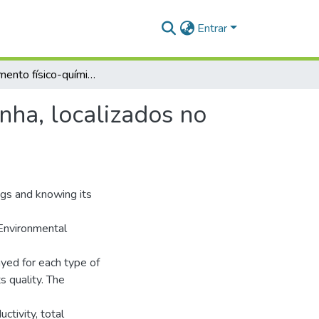
Entrar
Monitoramento físico-químico dos lagos Jará e Piranha, localizados no município de Juruti - Pará
nha, localizados no
ngs and knowing its
l Environmental
yed for each type of
s quality. The
ctivity, total