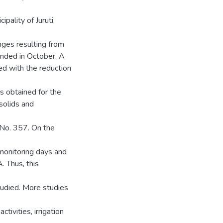
pality of Juruti,
anges resulting from
ended in October. A
ed with the reduction
s obtained for the
 solids and
 No. 357. On the
 monitoring days and
 Thus, this
tudied. More studies
tivities, irrigation