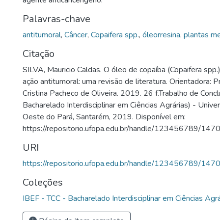
agente anticancerígeno.
Palavras-chave
antitumoral
,
Câncer
,
Copaifera spp.
,
óleorresina
,
plantas me
Citação
SILVA, Mauricio Caldas. O óleo de copaíba (Copaifera spp.)
ação antitumoral: uma revisão de literatura. Orientadora: Pr
Cristina Pacheco de Oliveira. 2019. 26 f.Trabalho de Conc
Bacharelado Interdisciplinar em Ciências Agrárias) - Univ
Oeste do Pará, Santarém, 2019. Disponível em:
https://repositorio.ufopa.edu.br/handle/123456789/147
URI
https://repositorio.ufopa.edu.br/handle/123456789/147
Coleções
IBEF - TCC - Bacharelado Interdisciplinar em Ciências Agrá