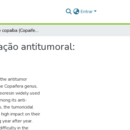
Entrar
O óleo de copaíba (Copaifera spp.) e sua potencial ação antitumoral: uma revisão de literatura
ação antitumoral:
 the antitumor
the Copaifera genus,
leoresin widely used
mong its anti-
s, the tumoricidal
 high impact on their
g year after year.
ifficulty in the