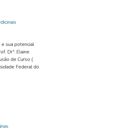
dicinais
 e sua potencial
of. Drª. Elaine
lusão de Curso (
ersidade Federal do
0
0
rias