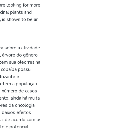
are looking for more
cinal plants and
, is shown to be an
ra sobre a atividade
a, árvore do gênero
 tem sua oleorresina
a copaíba possui
trizante e
metem a população
 o número de casos
nto, ainda há muita
ores da oncologia
 baixos efeitos
íba, de acordo com os
te e potencial