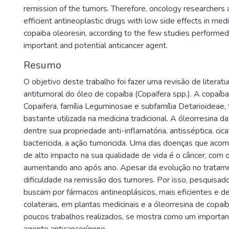
remission of the tumors. Therefore, oncology researchers 
efficient antineoplastic drugs with low side effects in medi
copaiba oleoresin, according to the few studies performed
important and potential anticancer agent.
Resumo
O objetivo deste trabalho foi fazer uma revisão de literatu
antitumoral do óleo de copaíba (Copaifera spp.). A copaíb
Copaifera, família Leguminosae e subfamília Detarioideae,
bastante utilizada na medicina tradicional. A óleorresina d
dentre sua propriedade anti-inflamatória, antisséptica, cica
bactericida, a ação tumoricida. Uma das doenças que aco
de alto impacto na sua qualidade de vida é o câncer, com
aumentando ano após ano. Apesar da evolução no tratame
dificuldade na remissão dos tumores. Por isso, pesquisad
buscam por fármacos antineoplásicos, mais eficientes e de
colaterais, em plantas medicinais e a óleorresina de copa
poucos trabalhos realizados, se mostra como um importan