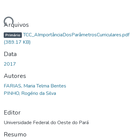
ndo...
Arquivos
TCC_AImportânciaDosParâmetrosCurriculares.pdf
Primário
(389.17 KB)
Data
2017
Autores
FARIAS, Maria Telma Bentes
PINHO, Rogério da Silva
Editor
Universidade Federal do Oeste do Pará
Resumo