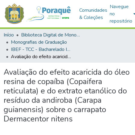
Navegue
Comunidades
no
& Coleções
repositório
Início
Biblioteca Digital de Monografias (BDM)
Monografias de Graduação
IBEF - TCC - Bacharelado Interdisciplinar em Ciências Agrárias
Avaliação do efeito acaricida do óleo resina de copaíba (Copaifera reticulata) e do extrato etanólico do resíduo da andiroba (Carapa guianensis) sobre o carrapato Dermacentor nitens
Avaliação do efeito acaricida do óleo
resina de copaíba (Copaifera
reticulata) e do extrato etanólico do
resíduo da andiroba (Carapa
guianensis) sobre o carrapato
Dermacentor nitens