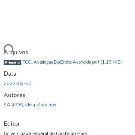
ando...
Arquivos
TCC_AvaliaçaoDoEfeitoAcaricida.pdf
(1.13 MB)
Primário
Data
2022-09-23
Autores
SANTOS, Elisa Mota dos
Editor
Universidade Federal do Oeste do Pará