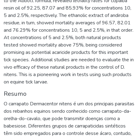
to the Abbott formula, revealed lethality rates for copaiba
resin oil of 92.25, 87.07 and 85.93% for concentrations 10,
5 and 2.5%, respectively. The ethanolic extract of andiroba
residue, in turn, showed mortality averages of 96.57, 82.01
and 76.29% for concentrations 10, 5 and 2.5%, in that order.
At concentrations of 5 and 2.5%, both natural products
tested showed mortality above 75%, being considered
promising as potential acaricide products for this important
tick species. Additional studies are needed to evaluate the in
vivo efficacy of these natural products in the control of D.
nitens. This is a pioneering work in tests using such products
on equine tick larvae.
Resumo
O carrapato Dermacentor nitens é um dos principais parasitas
dos rebanhos equinos sendo conhecido como carrapato-da-
orelha-do-cavalo, que pode transmitir doenças como a
babesiose. Diferentes grupos de carrapaticidas sintéticos
têm sido empregados para o controle desse ácaro, contudo,