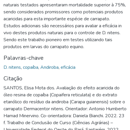
naturais testados apresentaram mortalidade superior à 75%,
sendo considerados promissores como potenciais produtos
acaricidas para esta importante espécie de carrapato.
Estudos adicionais são necessários para avaliar a eficácia in
vivo destes produtos naturais para o controle de D. nitens.
Sendo este trabalho pioneiro em testes utilizando tais
produtos em larvas do carrapato equino.
Palavras-chave
D. nitens
,
copaíba
,
Andiroba
,
eficácia
Citação
SANTOS, Elisa Mota dos. Avaliação do efeito acaricida do
óleo resina de copaíba (Copaifera reticulata) e do extrato
etanólico do resíduo da andiroba (Carapa guianensis) sobre o
carrapato Dermacentor nitens. Orientador: Antonio Humberto
Hamad Minervino. Co-orientadora: Daniela Bianchi. 2022. 23
f. Trabalho de Conclusão de Curso (Ciências Agrárias) –
Universidade Federal do Oeste do Pará, Santarém, 2022.