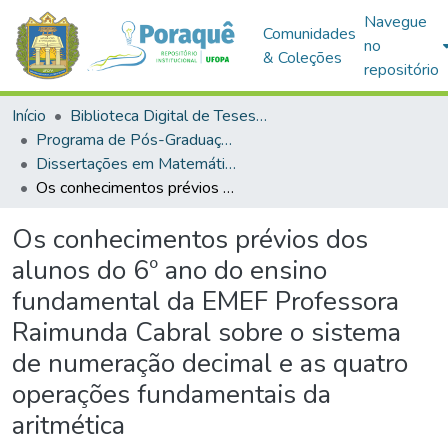
Navegue
Comunidades
no
& Coleções
repositório
Início
Biblioteca Digital de Teses e Dissertações (BDTD)
Programa de Pós-Graduação em Mestrado Profissional em Matemática em Rede Nacional (PROFMAT)
Dissertações em Matemática em Rede Nacional (Mestrado Profissional)
Os conhecimentos prévios dos alunos do 6º ano do ensino fundamental da EMEF Professora Raimunda Cabral sobre o sistema de numeração decimal e as quatro operações fundamentais da aritmética
Os conhecimentos prévios dos
alunos do 6º ano do ensino
fundamental da EMEF Professora
Raimunda Cabral sobre o sistema
de numeração decimal e as quatro
operações fundamentais da
aritmética