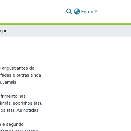
Entrar
COVID 19: a ciência em prol da sociedade
 angustiantes de
ifadas e outras ainda
. Jamais
ofrimento nas
irmãs, sobrinhos (as),
gos (as). As notícias
e e segundo: