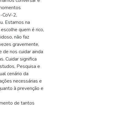
eríamos conversar e
m momentos
S-CoV-2,
vou. Estamos na
escolhe quem é rico,
idoso, não faz
s vezes gravemente,
e de nos cuidar ainda
. Cuidar significa
studos, Pesquisa e
al cenário da
ações necessárias e
 quanto à prevenção e
amento de tantos