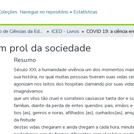
Coleções
Navegue no repositório
Estatísticas
Instituto de Ciências da Educação
ICED - Livros
em prol da sociedade
Resumo
Século XXI, a humanidade vivência um dos momentos mais
sua história, no qual muitas pessoas tiveram suas vidas ce
agonizam nos leitos dos hospitais clamando por suas vidas
imaginávamos
que um vírus tão cruel e sorrateiro causasse tanta dor e s
famílias, diante da perda de entes queridos: pais, irmãos e 
tios (as), genros e noras, afilhados (as), cunhados(as), ami
da finitude
destas vidas chegaram e ainda chegam a cada hora, minut