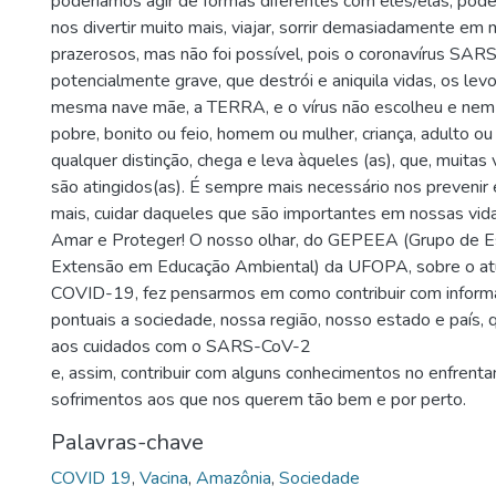
poderíamos agir de formas diferentes com eles/elas, pod
nos divertir muito mais, viajar, sorrir demasiadamente e
prazerosos, mas não foi possível, pois o coronavírus SAR
potencialmente grave, que destrói e aniquila vidas, os le
mesma nave mãe, a TERRA, e o vírus não escolheu e nem 
pobre, bonito ou feio, homem ou mulher, criança, adulto ou 
qualquer distinção, chega e leva àqueles (as), que, muita
são atingidos(as). É sempre mais necessário nos prevenir 
mais, cuidar daqueles que são importantes em nossas vidas
Amar e Proteger! O nosso olhar, do GEPEEA (Grupo de E
Extensão em Educação Ambiental) da UFOPA, sobre o atu
COVID-19, fez pensarmos em como contribuir com inform
pontuais a sociedade, nossa região, nosso estado e país,
aos cuidados com o SARS-CoV-2
e, assim, contribuir com alguns conhecimentos no enfrent
sofrimentos aos que nos querem tão bem e por perto.
Palavras-chave
COVID 19
,
Vacina
,
Amazônia
,
Sociedade