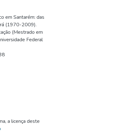
ico em Santarém: das
Pará (1970-2009).
rtação (Mestrado em
niversidade Federal
538
ma, a licença deste
o