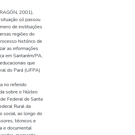
 (ARAGÓN, 2001),
 situação só passou
ero de instituições
versas regiões do
processo histórico de
izar as informações
lica em Santarém/PA,
 educacionais que
eral do Pará (UFPA)
ca no referido
uída sobre o Núcleo
de Federal de Santa
deral Rural da
 social, ao longo do
ssores, técnicos e
ca e documental