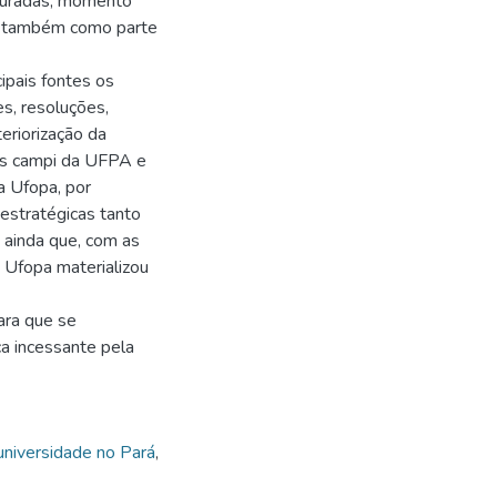
uturadas, momento
as também como parte
pais fontes os
es, resoluções,
teriorização da
s campi da UFPA e
a Ufopa, por
estratégicas tanto
 ainda que, com as
 Ufopa materializou
para que se
ca incessante pela
 universidade no Pará
,