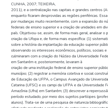
CUNHA, 2007; TEIXEIRA,
2011), e a centralização nas capitais e grandes centros
enquanto ficaram desprovidas as regiões periféricas. Essa
por mudanças muito recentemente, com a expansão do núm
federais de ensino superior e a criação de unidades em di
país. Objetivou-se, assim, de forma mais geral, analisar o 
criação da Ufopa e, de forma mais específica: (1) sistemat
sobre a história da implantação da educação superior púb
observando os interesses econômicos, políticos, sociais e
culminaram com a criação do Núcleo da Universidade Fed
em Santarém e, posteriormente, levaram à
criação de uma instituição federal de ensino superior públi
município; (2) registrar a memória coletiva e social constr
de Educação da UFPA, o Campus Avançado da Universida
Catarina (UFSC) e os campi da UFPA e da Universidade Fe
Amazônia (Ufra) em Santarém; (3) descrever a repercussão
período estudado, por meio dos sujeitos partícipes (profe
alunos). Trata-se de uma pesquisa de natureza bibliográfi