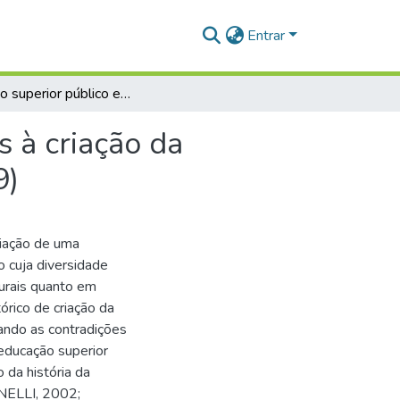
Entrar
O ensino superior público em Santarém: das origens à criação da Universidade Federal do Oeste do Pará (1970-2009)
s à criação da
9)
riação de uma
o cuja diversidade
urais quanto em
órico de criação da
ando as contradições
 educação superior
 da história da
ANELLI, 2002;