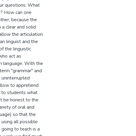
our questions: What
r? How can one
ther, because the
 a clear and solid
llow the articulation
n linguist and the
f the linguistic
 who act as
n language. With the
e term "grammar" and
n uninterrupted
 allow to apprehend
n to students what
st be honest to the
riety of oral and
guage) so that the
, using all possible
 going to teach is a