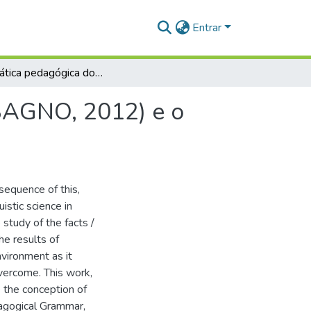
Entrar
A gramática pedagógica do Português Brasileiro (BAGNO, 2012) e o ensino de gramática.
(BAGNO, 2012) e o
sequence of this,
istic science in
study of the facts /
e results of
nvironment as it
overcome. This work,
e the conception of
agogical Grammar,