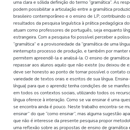
uma clara e sólida definição do termo “gramática”. As res
podem possibilitar a articulação entre a gramática produzi
brasileiro contemporâneo e o ensino de LP, contribuindo 
resultados da pesquisa linguística à prática pedagógica do
atuam como professores de português, seja enquanto líng
estrangeira. Com a pesquisa foi possível perceber a poli
“gramática” e a provisoriedade da “gramática de uma língu
ininterrupto processo de produção, e também por manter 
permitem apreendê-la e analisá-la. O ensino de gramátic
repassar aos alunos aquilo que não existe (ou deixou de exi
deve ser honesto ao ponto de tornar possível o contato c
variedade de textos orais e escritos de sua língua. Ensina
língua) para que o aprendiz tenha condições de se manife
em todos os contextos sociais, utilizando todos os recurs
língua oferece à interação. Como se vai ensinar é uma que
se encontra ainda é pouco. Neste trabalho encontra-se mu
ensinar” do que “como ensinar”, mas alguma sugestão apa
que não é interesse da presente pesquisa propor metodol
uma reflexão sobre as propostas de ensino de gramática 