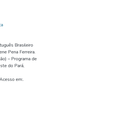
ca
uguês Brasileiro
ene Pena Ferreira.
ção) – Programa de
ste do Pará,
 Acesso em:.