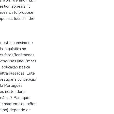
his work we find much
stion appears. It
 research to propose
oposals found in the
deste, o ensino de
a linguística no
dos fatos/fenômenos
esquisas linguísticas
 educação básica
 ultrapassadas. Este
nvestigar a concepção
do Português
ões norteadoras
amática? Para que
 que mantém conexões
/como) depende de