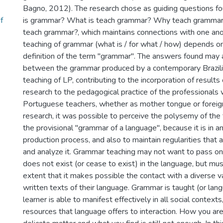
Bagno, 2012). The research chose as guiding questions f
f
is grammar? What is teach grammar? Why teach gramma
teach grammar?, which maintains connections with one ano
teaching of grammar (what is / for what / how) depends on
definition of the term "grammar". The answers found may a
between the grammar produced by a contemporary Brazilia
teaching of LP, contributing to the incorporation of results o
research to the pedagogical practice of the professionals
Portuguese teachers, whether as mother tongue or foreig
research, it was possible to perceive the polysemy of th
the provisional "grammar of a language", because it is in a
production process, and also to maintain regularities that
and analyze it. Grammar teaching may not want to pass o
does not exist (or cease to exist) in the language, but mu
extent that it makes possible the contact with a diverse va
written texts of their language. Grammar is taught (or lan
learner is able to manifest effectively in all social contexts
resources that language offers to interaction. How you are