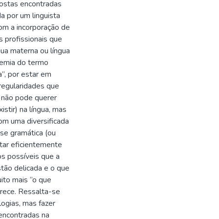
postas encontradas
da por um linguista
com a incorporação de
s profissionais que
ua materna ou língua
ssemia do termo
a”, por estar em
regularidades que
a não pode querer
stir) na língua, mas
om uma diversificada
-se gramática (ou
star eficientemente
os possíveis que a
stão delicada e o que
ito mais “o que
rece. Ressalta-se
ogias, mas fazer
encontradas na