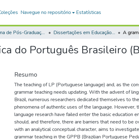
Coleções
Navegue no repositório
Estatísticas
Programa de Pós-Graduação em Educação (PPGE)
Dissertações em Educação (Mestrado)
ca do Português Brasileiro 
Resumo
The teaching of LP (Portuguese language) and, as the con
grammar teaching needs updating. With the advent of lingu
Brazil, numerous researchers dedicated themselves to the 
phenomena of authentic uses of the language. However, th
language research have failed enter the basic education e
should, and therefore, there are barriers that need to be 
with an analytical conceptual character, aims to investigat
grammar teaching in the GPPB (Brazilian Portuguese Ped