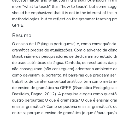
delicate matter and what you find is still not enough. In t
more "what to teach" than "how to teach", but some sugge
should be emphasized that it is not in the interest of this
methodologies, but to reflect on the grammar teaching pr
GPPB.
Resumo
O ensino de LP (língua portuguesa) e, como consequência 
gramática precisa de atualizações. Com o advento da ciênci
Brasil, inúmeros pesquisadores se dedicaram ao estudo 
de usos autênticos da língua. Contudo, os resultados das p
não conseguiram (não conseguem) adentrar o ambiente da
como deveriam, e, portanto, há barreiras que precisam ser
trabalho, de caráter conceitual analítico, tem como meta i
de ensino de gramática na GPPB (Gramática Pedagógica 
Brasileiro, Bagno, 2012). A pesquisa elegeu como quest
quatro perguntas: O que é gramática? O que é ensinar gr
ensinar gramática? Como se poderia ensinar gramática?,
entre si, porque o ensino de gramática (o que é/para que