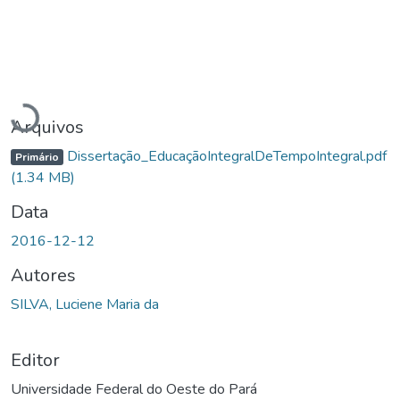
Carregando...
Arquivos
Dissertação_EducaçãoIntegralDeTempoIntegral.pdf
Primário
(1.34 MB)
Data
2016-12-12
Autores
SILVA, Luciene Maria da
Editor
Universidade Federal do Oeste do Pará