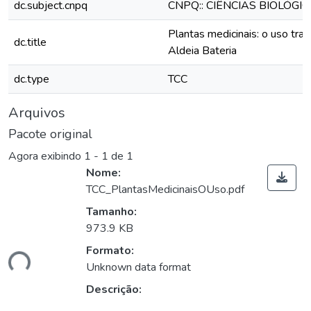
dc.subject.cnpq
CNPQ:: CIÊNCIAS BIOLÓGI
Plantas medicinais: o uso tra
dc.title
Aldeia Bateria
dc.type
TCC
Arquivos
Pacote original
Agora exibindo
1 - 1 de 1
Nome:
TCC_PlantasMedicinaisOUso.pdf
Tamanho:
gando...
973.9 KB
Formato:
Unknown data format
Descrição: