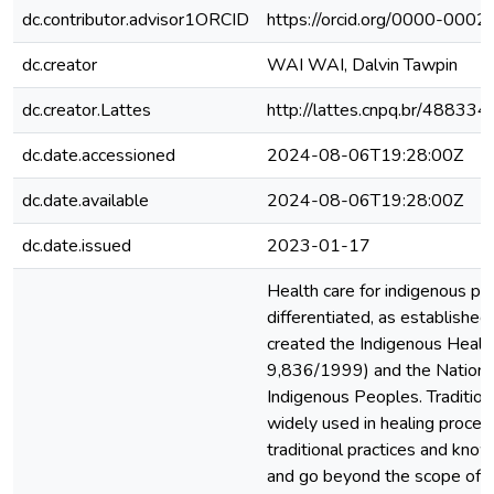
dc.contributor.advisor1ORCID
https://orcid.org/0000-00
dc.creator
WAI WAI, Dalvin Tawpin
dc.creator.Lattes
http://lattes.cnpq.br/4883
dc.date.accessioned
2024-08-06T19:28:00Z
dc.date.available
2024-08-06T19:28:00Z
dc.date.issued
2023-01-17
Health care for indigenous p
differentiated, as established 
created the Indigenous Heal
9,836/1999) and the National
Indigenous Peoples. Tradition
widely used in healing proces
traditional practices and kno
and go beyond the scope of t