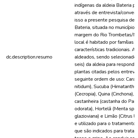
indígenas da aldeia Bateria p
através de entrevista/conver
isso a presente pesquisa de c
Bateria, situada no município 
margem do Rio Trombetas/Map
local é habitado por famílias
características tradicionais. 
dc.description.resumo
aldeados, sendo selecionados
seis) da aldeia para responde
plantas citadas pelos entrevi
seguinte ordem de uso: Car
nitidum), Sucuba (Himatanth
(Cecropia), Quina (Cinchona), G
castanheira (castanha do Pará
odorata), Hortelã (Menta spic
glazioviana) e Limão (Citrus
e utilizado para o tratamento
que são indicados para tratar 