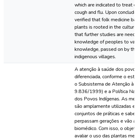
which are indicated to treat d
cough and flu. Upon concluding
verified that folk medicine ba
plants is rooted in the culture
that further studies are neede
knowledge of peoples to value
knowledge, passed on by the
indigenous villages.
A atenção à saúde dos povos
diferenciada, conforme o esta
o Subsistema de Atenção à Sa
9.836/1999) e a Política Nac
dos Povos Indígenas. As medic
são amplamente utilizadas em
conjuntos de práticas e saber
perpassam gerações e vão al
biomédico. Com isso, o objeti
avaliar o uso das plantas medi