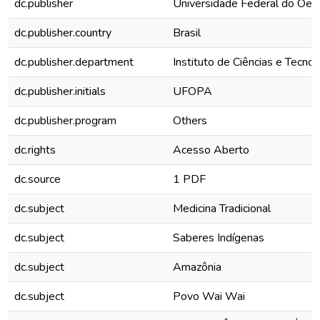
dc.publisher
Universidade Federal do Oes
dc.publisher.country
Brasil
dc.publisher.department
Instituto de Ciências e Tecno
dc.publisher.initials
UFOPA
dc.publisher.program
Others
dc.rights
Acesso Aberto
dc.source
1 PDF
dc.subject
Medicina Tradicional
dc.subject
Saberes Indígenas
dc.subject
Amazônia
dc.subject
Povo Wai Wai