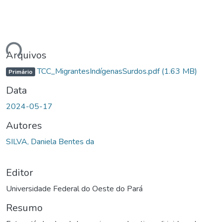
ndo...
Arquivos
TCC_MigrantesIndígenasSurdos.pdf
(1.63 MB)
Primário
Data
2024-05-17
Autores
SILVA, Daniela Bentes da
Editor
Universidade Federal do Oeste do Pará
Resumo