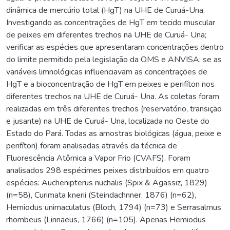
dinâmica de mercúrio total (HgT) na UHE de Curuá-Una.
Investigando as concentrações de HgT em tecido muscular
de peixes em diferentes trechos na UHE de Curuá- Una;
verificar as espécies que apresentaram concentrações dentro
do limite permitido pela legislação da OMS e ANVISA; se as
variáveis limnológicas influenciavam as concentrações de
HgT e a bioconcentração de HgT em peixes e perifíton nos
diferentes trechos na UHE de Curuá- Una. As coletas foram
realizadas em três diferentes trechos (reservatório, transição
e jusante) na UHE de Curuá- Una, localizada no Oeste do
Estado do Pará. Todas as amostras biológicas (água, peixe e
perifíton) foram analisadas através da técnica de
Fluorescência Atômica a Vapor Frio (CVAFS). Foram
analisados 298 espécimes peixes distribuídos em quatro
espécies: Auchenipterus nuchalis (Spix & Agassiz, 1829)
(n=58), Curimata knerii (Steindachnner, 1876) (n=62),
Hemiodus unimaculatus (Bloch, 1794) (n=73) e Serrasalmus
rhombeus (Linnaeus, 1766) (n=105). Apenas Hemiodus