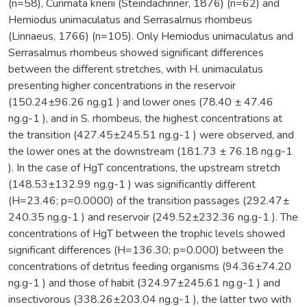
(n=58), Curimata knerii (Steindachnner, 1876) (n=62) and
Hemiodus unimaculatus and Serrasalmus rhombeus
(Linnaeus, 1766) (n=105). Only Hemiodus unimaculatus and
Serrasalmus rhombeus showed significant differences
between the different stretches, with H. unimaculatus
presenting higher concentrations in the reservoir
(150.24±96.26 ng.g1 ) and lower ones (78.40 ± 47.46
ng.g-1 ), and in S. rhombeus, the highest concentrations at
the transition (427.45±245.51 ng.g-1 ) were observed, and
the lower ones at the downstream (181.73 ± 76.18 ng.g-1
). In the case of HgT concentrations, the upstream stretch
(148.53±132.99 ng.g-1 ) was significantly different
(H=23.46; p=0.0000) of the transition passages (292.47±
240.35 ng.g-1 ) and reservoir (249.52±232.36 ng.g-1 ). The
concentrations of HgT between the trophic levels showed
significant differences (H=136.30; p=0.000) between the
concentrations of detritus feeding organisms (94.36±74.20
ng.g-1 ) and those of habit (324.97±245.61 ng.g-1 ) and
insectivorous (338.26±203.04 ng.g-1 ), the latter two with