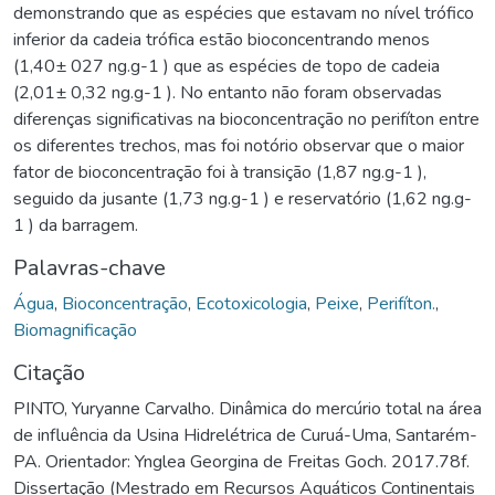
demonstrando que as espécies que estavam no nível trófico
inferior da cadeia trófica estão bioconcentrando menos
(1,40± 027 ng.g-1 ) que as espécies de topo de cadeia
(2,01± 0,32 ng.g-1 ). No entanto não foram observadas
diferenças significativas na bioconcentração no perifíton entre
os diferentes trechos, mas foi notório observar que o maior
fator de bioconcentração foi à transição (1,87 ng.g-1 ),
seguido da jusante (1,73 ng.g-1 ) e reservatório (1,62 ng.g-
1 ) da barragem.
Palavras-chave
Água
,
Bioconcentração
,
Ecotoxicologia
,
Peixe
,
Perifíton.
,
Biomagnificação
Citação
PINTO, Yuryanne Carvalho. Dinâmica do mercúrio total na área
de influência da Usina Hidrelétrica de Curuá-Uma, Santarém-
PA. Orientador: Ynglea Georgina de Freitas Goch. 2017.78f.
Dissertação (Mestrado em Recursos Aquáticos Continentais