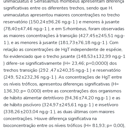
unimaculatus e Serrasalmus rhombeus apresentam diferença
significativas entre os diferentes trechos, sendo que H.
unimaculatus apresentou maiores concentrações no trecho
reservatório (150,24±96,26 ng.g-1 ) e menores à jusante
(78,40±47,46 ng.g-1 ), e em S.rhombeus, foram observadas
as maiores concentrações à transição (427,45±245,51 ng.g-
1 ), e as menores à jusante (181,73±76,18 ng.g-1 ). Com
relação as concentrações de HgT independente de espécie,
foi evidenciado que o trecho jusante (148,53±132,99 ng.g-1
) difere-se significativamente (H= 23,46; p=0,0000) dos
trechos transição (292 ,47±240,35 ng.g-1 ) e reservatório
(249, 52±232,36 ng.g-1 ). As concentrações de HgT entre
os níveis tróficos, apresentou diferenças significativas (H=
136,30; p= 0,000) entre as concentrações dos organismos
de hábito alimentar detritívoro (94,36±74,20 ng.g-1 ) e as
de hábito piscívoro (324,97±245,61 ng.g-1 ) e insetívoro
(338,26±203,04 ng.g-1 ), as duas últimas com maiores
concentrações. Houve diferença significativa na
bioconcentração entre os níveis tróficos (H= 81,93; p= 0,00),