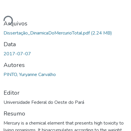
Carregando...
Arquivos
Dissertação_DinamicaDoMercurioTotal.pdf
(2.24 MB)
Data
2017-07-07
Autores
PINTO, Yuryanne Carvalho
Editor
Universidade Federal do Oeste do Pará
Resumo
Mercury is a chemical element that presents high toxicity to
living organisms. It bioaccumulates according to the weight