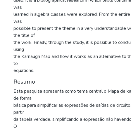
used, it is a bibliographical research in which texts contai
was
learned in algebra classes were explored. From the entire s
was
possible to present the theme in a very understandable w
the title of
the work. Finally, through the study, it is possible to conc
using
the Karnaugh Map and how it works as an alternative to 
to
equations.
Resumo
Esta pesquisa apresenta como tema central o Mapa de ka
de forma
básica para simplificar as expressões de saídas de circuit
partir
da tabela verdade, simplificando a expressão não havendo
O