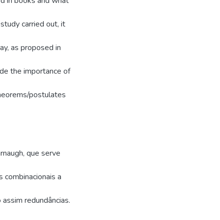
ned in books and what
tudy carried out, it
ay, as proposed in
lude the importance of
theorems/postulates
rnaugh, que serve
os combinacionais a
 assim redundâncias.