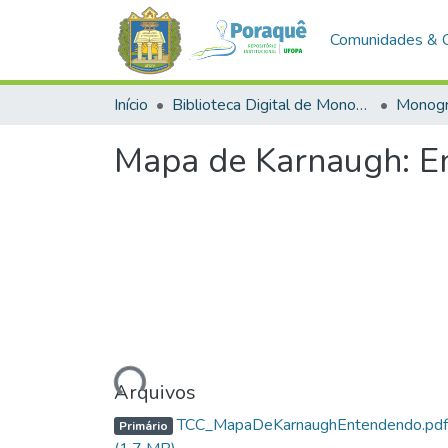
Comunidades & 
Início
Biblioteca Digital de Monografias (BDM)
Monogr
Mapa de Karnaugh: En
Carregando...
Arquivos
TCC_MapaDeKarnaughEntendendo.pdf
Primário