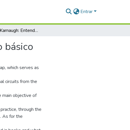
Entrar
Mapa de Karnaugh: Entendendo um circuito elétrico básico
o básico
ap, which serves as
l circuits from the
e main objective of
practice, through the
s. As for the